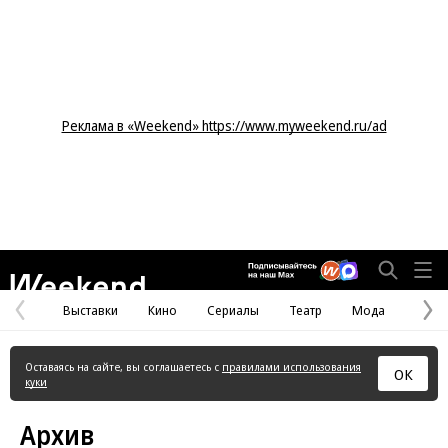
Реклама в «Weekend» https://www.myweekend.ru/ad
Weekend
Выставки
Кино
Сериалы
Театр
Мода
Предыдущая
С
страница
с
Оставаясь на сайте, вы соглашаетесь с
правилами использования
ОК
куки
Архив