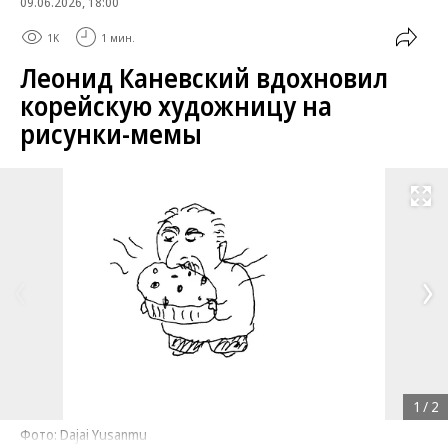
09.06.2026, 18:00
1K
1 мин.
Леонид Каневский вдохновил
корейскую художницу на
рисунки-мемы
Развернуть на
1
/
2
Фото: Dajai Yusanmu