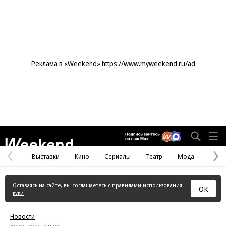
Реклама в «Weekend» https://www.myweekend.ru/ad
Weekend
Выставки
Кино
Сериалы
Театр
Мода
Предыдущая
С
страница
с
Оставаясь на сайте, вы соглашаетесь с
правилами использования
ОК
куки
Новости