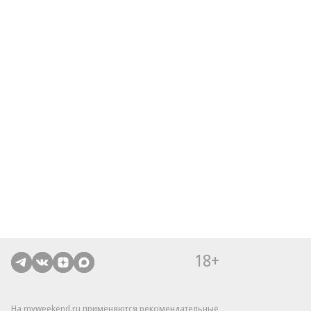
18+
На myweekend.ru применяются рекомендательные