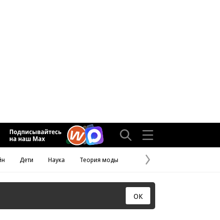
йн
Дети
Наука
Теория моды
Следующая
страница
ОК