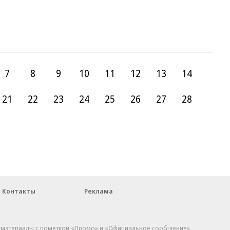
7
8
9
10
11
12
13
14
21
22
23
24
25
26
27
28
Контакты
Реклама
, материалы с пометкой «Промо» и «Официальное сообщение»