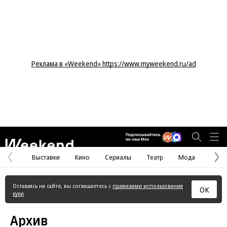
Реклама в «Weekend» https://www.myweekend.ru/ad
Weekend
Выставки
Кино
Сериалы
Театр
Мода
Предыдущая
С
страница
с
Оставаясь на сайте, вы соглашаетесь с
правилами использования
ОК
куки
Архив