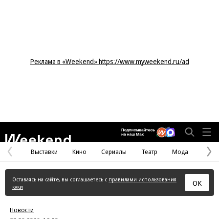
Реклама в «Weekend» https://www.myweekend.ru/ad
Weekend
Выставки
Кино
Сериалы
Театр
Мода
Предыдущая
С
страница
с
Оставаясь на сайте, вы соглашаетесь с
правилами использования
ОК
куки
Новости