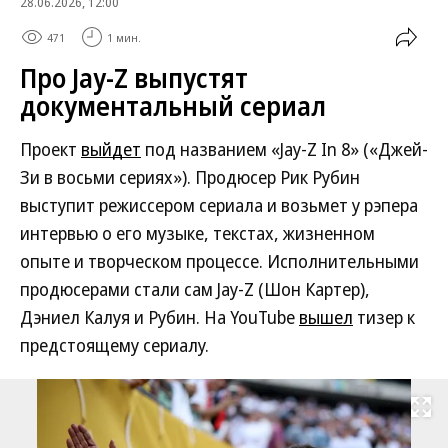
28.06.2026, 12:00
471
1 мин.
Про Jay-Z выпустят
документальный сериал
Проект
выйдет
под названием «Jay-Z In 8» («Джей-
Зи в восьми сериях»). Продюсер Рик Рубин
выступит режиссером сериала и возьмет у рэпера
интервью о его музыке, текстах, жизненном
опыте и творческом процессе. Исполнительными
продюсерами стали сам Jay-Z (Шон Картер),
Дэниел Калуя и Рубин. На YouTube
вышел
тизер к
предстоящему сериалу.
Развернуть на