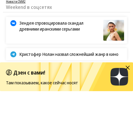
Новости СМИ2
Weekend в соцсетях
Зендея спровоцировала скандал
древними иранскими серьгами
Кристофер Нолан назвал сложнейший жанр в кино
Первые кадры фильма «Четыре жизни Петра
Дзен с вами!
Мамонова»
Там показываем, какое сейчас носят
Европейская засуха в этом году бьет рекорды
Новости
08.08.2026, 14:00
366
1 мин.