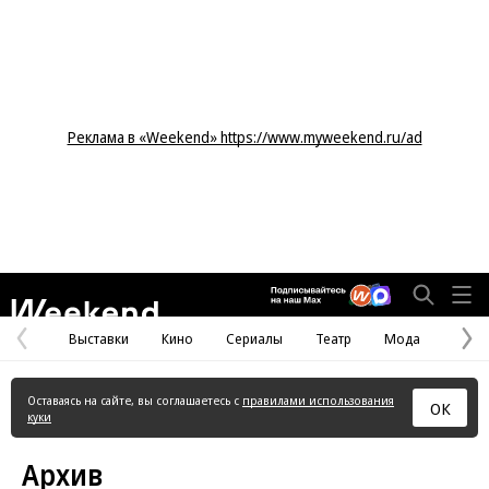
Реклама в «Weekend» https://www.myweekend.ru/ad
Weekend
Выставки
Кино
Сериалы
Театр
Мода
Предыдущая
С
страница
с
Оставаясь на сайте, вы соглашаетесь с
правилами использования
ОК
куки
Архив