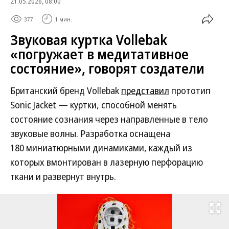
21.05.2026, 08:00
377
1 мин.
Звуковая куртка Vollebak
«погружает в медитативное
состояние», говорят создатели
Британский бренд Vollebak
представил
прототип
Sonic Jacket — куртки, способной менять
состояние сознания через направленные в тело
звуковые волны. Разработка оснащена
180 миниатюрными динамиками, каждый из
которых вмонтирован в лазерную перфорацию
ткани и развернут внутрь.
Развернуть на