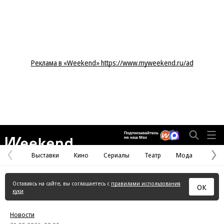
Реклама в «Weekend» https://www.myweekend.ru/ad
Weekend
Выставки
Кино
Сериалы
Театр
Мода
Предыдущая
С
страница
с
Оставаясь на сайте, вы соглашаетесь с
правилами использования
ОК
куки
Новости