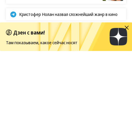
Кристофер Нолан назвал сложнейший жанр в кино
Первые кадры фильма «Четыре жизни Петра
Дзен с вами!
Мамонова»
Там показываем, какое сейчас носят
Европейская засуха в этом году бьет рекорды
Weekend
08.08.2026, 06:51
54
6 мин.
Готовь сундуки летом
В Тарусе показывают их вместе с содержимым, в
сопровождении наличников — и с рассказом о