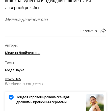
волокна Dyneema и одеждой с элементами
лазерной резьбы.
Милена Двойченкова
Поделиться
Авторы:
Милена Двойченкова
Темы:
Мода
Наука
Новости СМИ2
Weekend в соцсетях
Зендея спровоцировала скандал
древними иранскими серьгами