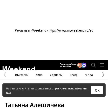
Реклама в «Weekend» https://www.myweekend.ru/ad
Weekend
Выставки
Кино
Сериалы
Театр
Мода
Предыдущая
С
страница
с
Оставаясь на сайте, вы соглашаетесь с
правилами использования
ОК
куки
Татьяна Алешичева