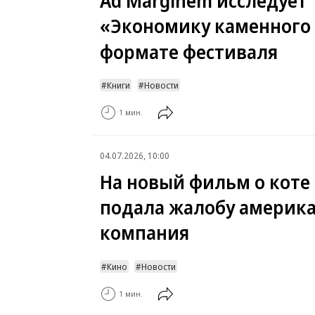
Ad Marginem исследует
«Экономику каменного 
формате фестиваля
Книги
Новости
1 мин.
04.07.2026, 10:00
На новый фильм о коте
подала жалобу америк
компания
Кино
Новости
1 мин.