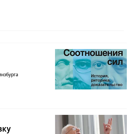
инзбурга
вку