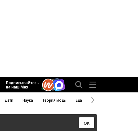
Дети
Наука
Теория моды
Еда
Следующая
страница
ОК