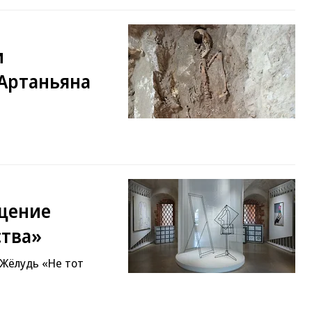
и
’Артаньяна
ущение
ства»
 Жёлудь «Не тот