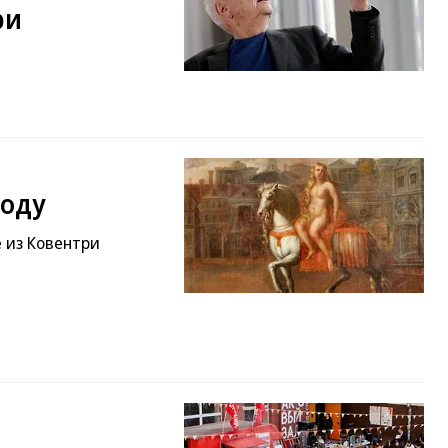
ри
роду
е из Ковентри