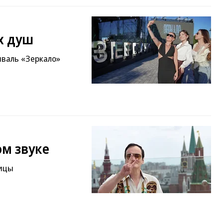
х душ
валь «Зеркало»
ом звуке
лицы