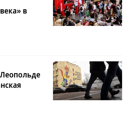
века» в
 Леопольде
анская