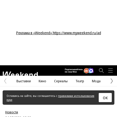
Реклама в «Weekend» https://www.myweekend.ru/ad
Weekend
Выставки
Кино
Сериалы
Театр
Мода
Предыдущая
С
страница
с
Оставаясь на сайте, вы соглашаетесь с
правилами использования
ОК
куки
Новости