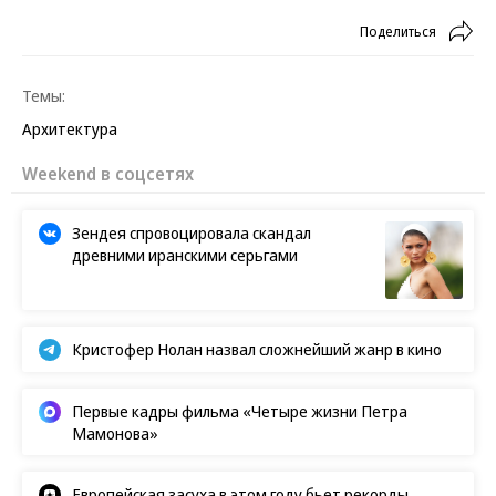
Поделиться
Темы:
Архитектура
Новости партнеров
Рак побеждён? Громкие новости от
учёных
Россияне захватили турецкий курорт,
обойдя европейцев
Ирина Безрукова в инвалидном кресле:
поклонники забили тревогу
В Роскачестве рассказали, как
распознать опасную шаурму
Weekend в соцсетях