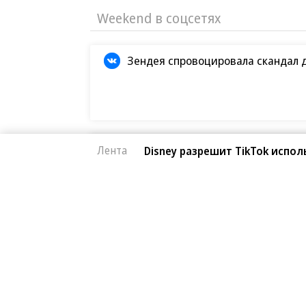
Weekend в соцсетях
Зендея спровоцировала скандал 
Кристофер Нолан назвал сложней
Лента
Disney разрешит TikTok испо
Первые кадры фильма «Четыре ж
Европейская засуха в этом году б