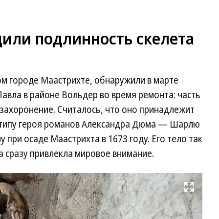
дили подлинность скелета
ом городе Маастрихте, обнаружили в марте
Павла в районе Вольдер во время ремонта: часть
 захоронение. Считалось, что оно принадлежит
отипу героя романов Александра Дюма — Шарлю
 при осаде Маастрихта в 1673 году. Его тело так
а сразу привлекла мировое внимание.
Развернуть на весь экран
Фо