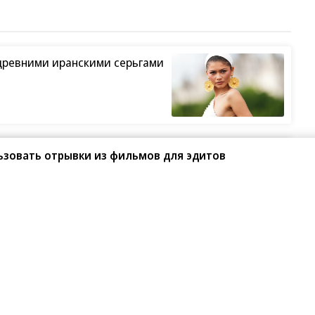
древними иранскими серьгами
ший жанр в кино
льзовать отрывки из фильмов для эдитов
изни Петра Мамонова»
ьет рекорды