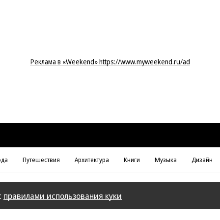
Реклама в «Weekend» https://www.myweekend.ru/ad
да
Путешествия
Архитектура
Книги
Музыка
Дизайн
с
правилами использования куки