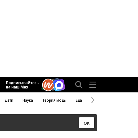
Дети
Наука
Теория моды
Еда
Следующая
страница
ОК