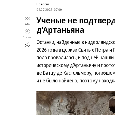
Новости
04.07.2026, 07:00
Ученые не подтвер
616
д’Артаньяна
1 мин.
Останки, найденные в нидерландск
2026 года в церкви Святых Петра и 
пола провалилась, и под ней нашли
историческому д’Артаньяну и прот
де Батцу де Кастельмору, погибшему
и не было найдено, поэтому находк