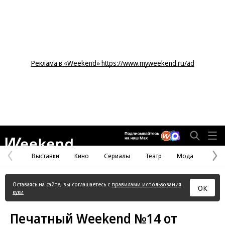
Реклама в «Weekend» https://www.myweekend.ru/ad
Weekend
Выставки
Кино
Сериалы
Театр
Мода
Предыдущая
С
страница
с
Оставаясь на сайте, вы соглашаетесь с
правилами использования
ОК
куки
Печатный Weekend №14 от