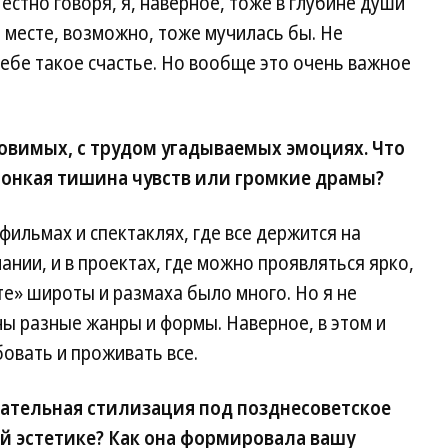
естно говоря, я, наверное, тоже в глубине души
е месте, возможно, тоже мучилась бы. Не
себе такое счастье. Но вообще это очень важное
ловимых, с трудом угадываемых эмоциях. Что
тонкая тишина чувств или громкие драмы?
фильмах и спектаклях, где все держится на
чании, и в проектах, где можно проявляться ярко,
е» широты и размаха было много. Но я не
ы разные жанры и формы. Наверное, в этом и
бовать и проживать все.
ательная стилизация под позднесоветское
той эстетике? Как она формировала вашу