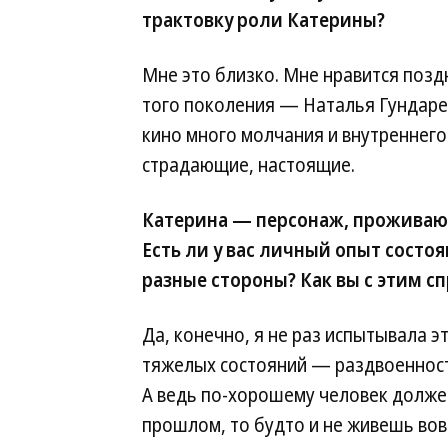
трактовку роли Катерины?
Мне это близко. Мне нравится позд
того поколения — Наталья Гундаре
кино много молчания и внутреннего
страдающие, настоящие.
Катерина — персонаж, проживаю
Есть ли у вас личный опыт состоя
разные стороны? Как вы с этим с
Да, конечно, я не раз испытывала э
тяжелых состояний — раздвоенность
А ведь по-хорошему человек должен
прошлом, то будто и не живешь вовс