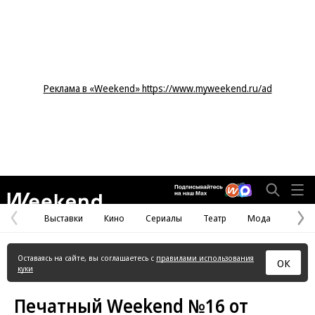
Реклама в «Weekend» https://www.myweekend.ru/ad
Weekend
Выставки
Кино
Сериалы
Театр
Мода
Предыдущая
С
страница
с
Оставаясь на сайте, вы соглашаетесь с
правилами использования
ОК
куки
Печатный Weekend №16 от