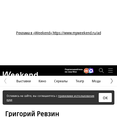
Реклама в «Weekend» https://www.myweekend.ru/ad
Weekend
Выставки
Кино
Сериалы
Театр
Мода
Предыдущая
С
страница
с
Оставаясь на сайте, вы соглашаетесь с
правилами использования
ОК
куки
Григорий Ревзин