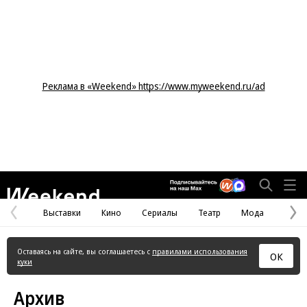
Реклама в «Weekend» https://www.myweekend.ru/ad
Weekend
Выставки
Кино
Сериалы
Театр
Мода
Предыдущая
С
страница
с
Оставаясь на сайте, вы соглашаетесь с
правилами использования
ОК
куки
Архив