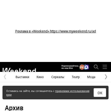
Реклама в «Weekend» https://www.myweekend.ru/ad
Weekend
Выставки
Кино
Сериалы
Театр
Мода
Предыдущая
С
страница
с
Оставаясь на сайте, вы соглашаетесь с
правилами использования
ОК
куки
Архив