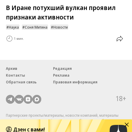
В Иране потухший вулкан проявил
признаки активности
Наука
Соня Митина
Новости
1 мин.
Архив
Редакция
Контакты
Реклама
Обратная связь
Правовая информация
18+
Партнерские проекты/материалы, новости компаний, материалы
с пометкой «Промо» и «Официальное сообщение» опубликованы
на коммерческой основе.
Дзен с вами!