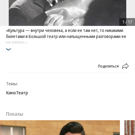
1
/
17
«Культура — внутри человека, а если ее там нет, то никакими
билетами в Большой театр или напыщенными разговорами ее
не купишь»
Фото: Ананьев Николай / Фотоархив журнала «Огонёк» /
Коммерсантъ
Поделиться
Темы:
Кино
Театр
Показы