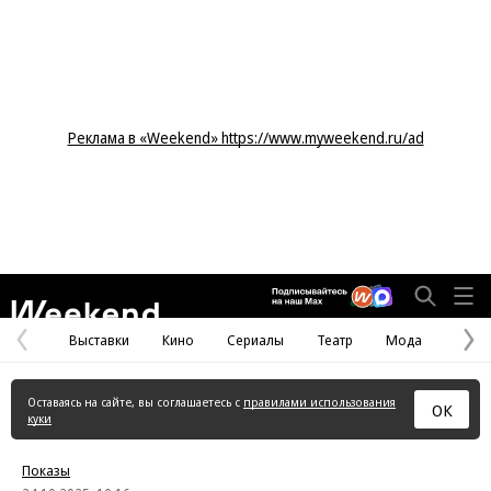
Реклама в «Weekend» https://www.myweekend.ru/ad
Weekend
Выставки
Кино
Сериалы
Театр
Мода
Предыдущая
С
страница
с
Оставаясь на сайте, вы соглашаетесь с
правилами использования
ОК
куки
Показы