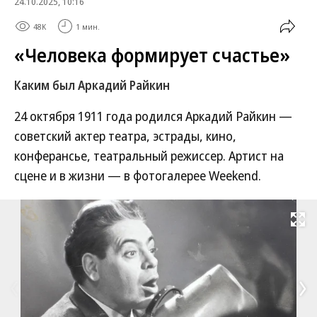
24.10.2025, 10:16
48K
1 мин.
«Человека формирует счастье»
Каким был Аркадий Райкин
24 октября 1911 года родился Аркадий Райкин —
советский актер театра, эстрады, кино,
конферансье, театральный режиссер. Артист на
сцене и в жизни — в фотогалерее Weekend.
Развернуть на