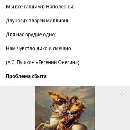
Мы все глядим в Наполеоны;
Двуногих тварей миллионы
Для нас орудие одно;
Нам чувство дико и смешно.
(А.С. Пушкин «Евгений Онегин»)
Проблема сбыта
Развернуть на