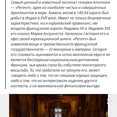
Самый ценный и известный экспонат галереи Аполлона
— «Регент», один из наиболее чистых и совершенных
бриллиантов в мире. Камень весом в 140,64 карата был
добыт в Индии в XVII веке. Имеет не только безупречные
характеристики, но и королевский провенанс: им
владели французские короли Людовик XV и Людовик XVI,
его носила Мария Антуанетта. Наполеон I вставил его в
эфес своей коронационной шпаги. «Регент» был
символом мощи и преемственности французской
государственности — от монархии к империи. Сегодня
его стоимость оценивается в сотни миллионов евро и он
является бесспорным национальным достоянием
Франции, чья кража стала бы событием планетарного
масштаба. То, что грабители не тронули его, может
говорить либо о том, что он слишком хорошо защищен,
либо о том, что их интересовали изделия другого
контекста, а не максимальная финансовая выгода.
Развернуть на