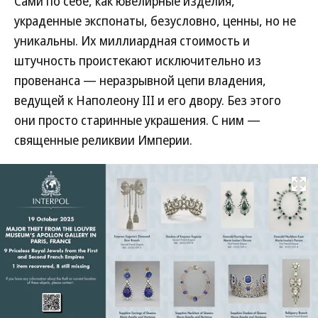
Сами по себе, как ювелирные изделия,
украденные экспонаты, безусловно, ценны, но не
уникальны. Их миллиардная стоимость и
штучность проистекают исключительно из
провенанса — неразрывной цепи владения,
ведущей к Наполеону III и его двору. Без этого
они просто старинные украшения. С ним —
священные реликвии Империи.
Развернуть на