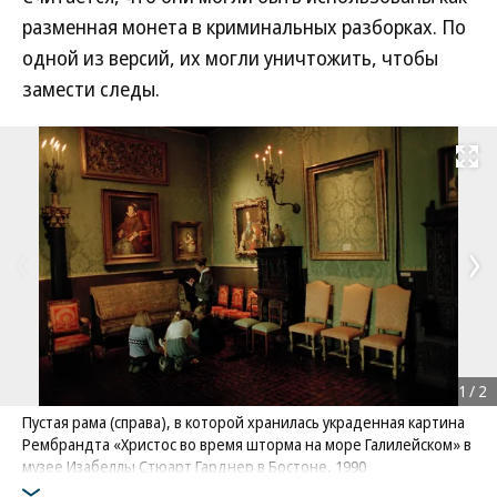
разменная монета в криминальных разборках. По
одной из версий, их могли уничтожить, чтобы
замести следы.
Развернуть на
1
/
2
Пустая рама (справа), в которой хранилась украденная картина
Рембрандта «Христос во время шторма на море Галилейском» в
музее Изабеллы Стюарт Гарднер в Бостоне, 1990
Фото: Brooks Kraft LLC / Corbis / Getty Images