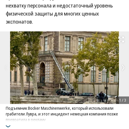
нехватку персонала и недостаточный уровень
физической защиты для многих ценных
экспонатов.
Развернуть на
1
/
3
Подъемник Bocker Maschinenwerke, который использовали
грабители Лувра, и этот инцидент немецкая компания позже
превратила в рекламу
Фото: Alexander Turnbull / AP