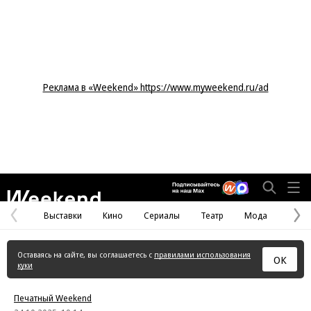
Реклама в «Weekend» https://www.myweekend.ru/ad
Weekend
Выставки
Кино
Сериалы
Театр
Мода
Предыдущая
С
страница
с
Оставаясь на сайте, вы соглашаетесь с
правилами использования
ОК
куки
Печатный Weekend