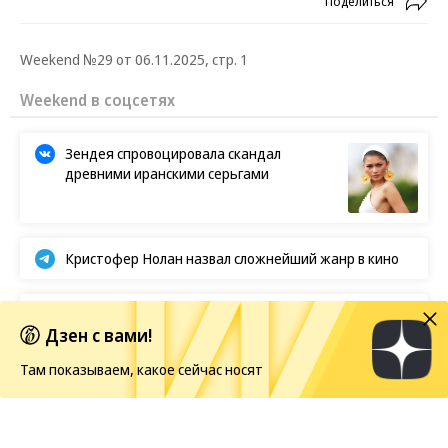
Поделиться
Weekend №29 от 06.11.2025, стр. 1
Weekend в соцсетях
Зендея спровоцировала скандал
древними иранскими серьгами
Кристофер Нолан назвал сложнейший жанр в кино
BTS отказываются от борьбы за «Грэмми»
Дзен с вами!
Там показываем, какое сейчас носят
Европейская засуха в этом году бьет рекорды
Показы