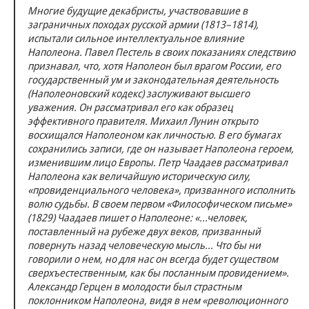
Многие будущие декабристы, участвовавшие в
заграничных походах русской армии (1813–1814),
испытали сильное интеллектуальное влияние
Наполеона. Павел Пестель в своих показаниях следствию
признавал, что, хотя Наполеон был врагом России, его
государственный ум и законодательная деятельность
(Наполеоновский кодекс) заслуживают высшего
уважения. Он рассматривал его как образец
эффективного правителя. Михаил Лунин открыто
восхищался Наполеоном как личностью. В его бумагах
сохранились записи, где он называет Наполеона героем,
изменившим лицо Европы. Петр Чаадаев рассматривал
Наполеона как величайшую историческую силу,
«провиденциального человека», призванного исполнить
волю судьбы. В своем первом «Философическом письме»
(1829) Чаадаев пишет о Наполеоне: «...человек,
поставленный на рубеже двух веков, призванный
повернуть назад человеческую мысль... Что бы ни
говорили о нем, но для нас он всегда будет существом
сверхъестественным, как бы посланным провидением».
Александр Герцен в молодости был страстным
поклонником Наполеона, видя в нем «революционного