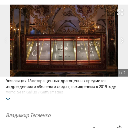
Развернуть на
1
/
2
Экспозиция 18 возвращенных драгоценных предметов
из дрезденского «Зеленого свода», похищенных в 2019 году
Фото: Sean Gallup / Getty Images
Владимир Тесленко