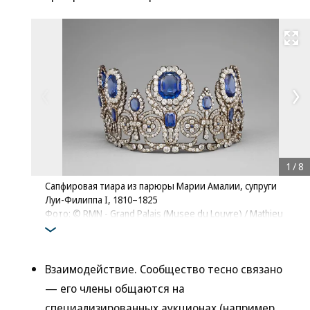
Развернуть на
1
/
8
Сапфировая тиара из парюры Марии Амалии, супруги
Луи-Филиппа I, 1810–1825
Фото: © RMN - Grand Palais (Musee du Louvre) / Mathieu
Rabeau
Взаимодействие. Сообщество тесно связано
— его члены общаются на
специализированных аукционах (например,