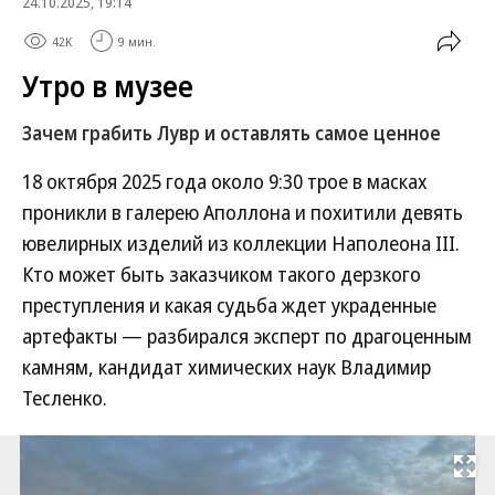
24.10.2025, 19:14
42K
9 мин.
Утро в музее
Зачем грабить Лувр и оставлять самое ценное
18 октября 2025 года около 9:30 трое в масках
проникли в галерею Аполлона и похитили девять
ювелирных изделий из коллекции Наполеона III.
Кто может быть заказчиком такого дерзкого
преступления и какая судьба ждет украденные
артефакты — разбирался эксперт по драгоценным
камням, кандидат химических наук Владимир
Тесленко.
Развернуть на