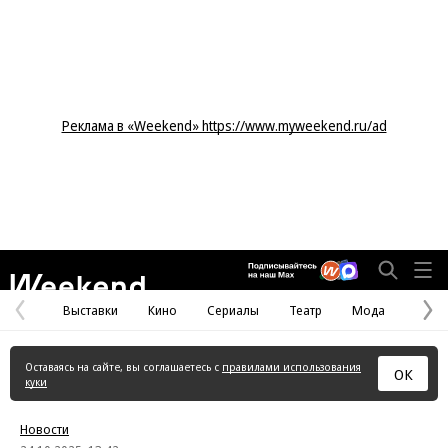
Реклама в «Weekend» https://www.myweekend.ru/ad
Weekend
Выставки
Кино
Сериалы
Театр
Мода
Предыдущая
С
страница
с
Оставаясь на сайте, вы соглашаетесь с
правилами использования
ОК
куки
Новости