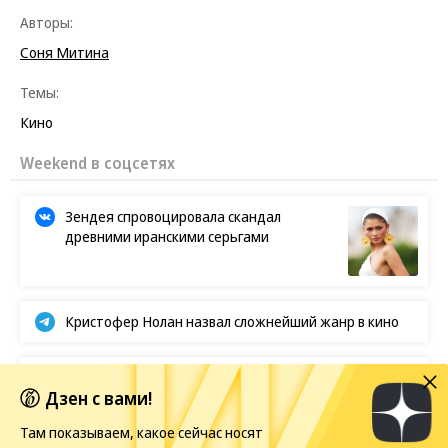
Авторы:
Соня Митина
Темы:
Кино
Weekend в соцсетях
Зендея спровоцировала скандал
древними иранскими серьгами
Кристофер Нолан назвал сложнейший жанр в кино
BTS отказываются от борьбы за «Грэмми»
Дзен с вами!
Там показываем, какое сейчас носят
Европейская засуха в этом году бьет рекорды