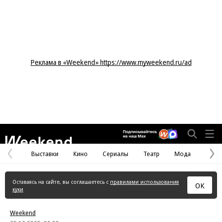
Реклама в «Weekend» https://www.myweekend.ru/ad
Weekend
Выставки
Кино
Сериалы
Театр
Мода
Предыдущая
С
страница
с
Оставаясь на сайте, вы соглашаетесь с
правилами использования
ОК
куки
Weekend