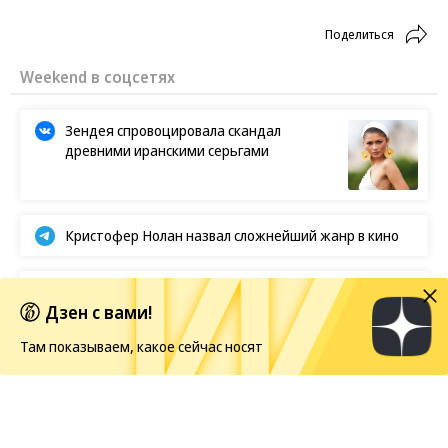
Поделиться
Weekend в соцсетях
Зендея спровоцировала скандал
древними иранскими серьгами
Кристофер Нолан назвал сложнейший жанр в кино
Первые кадры фильма «Четыре жизни Петра
Дзен с вами!
Мамонова»
Там показываем, какое сейчас носят
Европейская засуха в этом году бьет рекорды
Новости