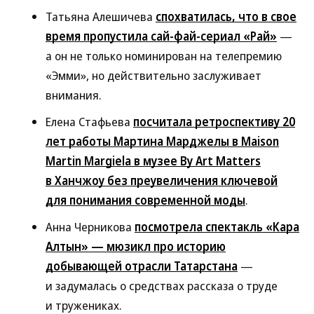
Татьяна Алешичева
спохватилась, что в свое
время пропустила сай-фай-сериал «Рай»
—
а он не только номинирован на телепремию
«Эмми», но действительно заслуживает
внимания.
Елена Стафьева
посчитала ретроспективу 20
лет работы Мартина Марджелы в Maison
Martin Margiela в музее By Art Matters
в Ханчжоу без преувеличения ключевой
для понимания современной моды
.
Анна Черникова
посмотрела спектакль «Кара
Алтын» — мюзикл про историю
добывающей отрасли Татарстана
—
и задумалась о средствах рассказа о труде
и тружениках.