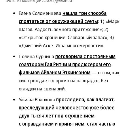
Фото: из коллекции А.Ахмадуллиной
Елена Соломенцева
нашла три способа
спрятаться от окружающей суеты
: 1) «Марк
Шагал. Радость земного притяжения»; 2)
«Открытое хранение. Словарный запас»; 3)
«Дмитрий Аске. Игра многомерности».
Полина Сурнина
поговорила с постоянным
соавтором Гая Ритчи и продюсером его
фильмов Айваном Эткинсоном
— о том, как
кино рождается прямо на площадке, без
оглядки на сценарий.
Ульяна Волохова
проследила, как плагиат,
преследующий человечество уже более
двух тысяч лет под осуждением,
с оправданием и принятием, стал частью