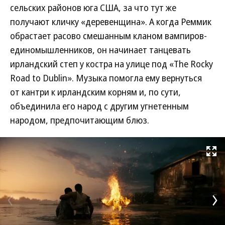
сельских районов юга США, за что тут же
получают кличку «деревенщина». А когда Реммик
обрастает расово смешанным кланом вампиров-
единомышленников, он начинает танцевать
ирландский степ у костра на улице под «The Rocky
Road to Dublin». Музыка помогла ему вернуться
от кантри к ирландским корням и, по сути,
объединила его народ с другим угнетенным
народом, предпочитающим блюз.
Развернуть на