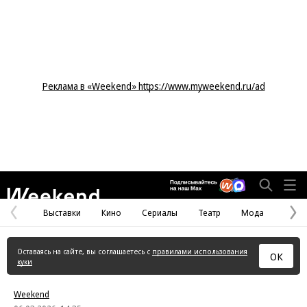
Реклама в «Weekend» https://www.myweekend.ru/ad
Weekend
Выставки
Кино
Сериалы
Театр
Мода
Предыдущая
С
страница
с
Оставаясь на сайте, вы соглашаетесь с
правилами использования
ОК
куки
Weekend