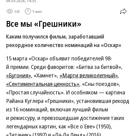
06.03.2026, 14:35
32K
5 мин.
Все мы «Грешники»
Каким получился фильм, заработавший
рекордное количество номинаций на «Оскар»
15 марта «Оскар» объявит победителей 98-
й премии. Среди фаворитов: «Битва за битвой»,
«Бугония»
, «Хамнет»,
«Марти великолепный»
,
«Сентиментальная ценность»
, «Сны поездов»,
«Простая случайность». И особняком — картина
Райана Куглера «Грешники», установившая рекорд
из 16 номинаций, включая лучший фильм
и режиссуру, и превзошедшая достижения таких
легендарных картин, как «Все о Еве» (1950),
«Титаник» (1997) и «Ла-Ла Ленд» (2016).