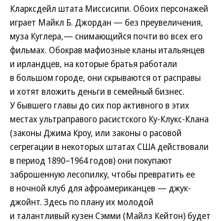
Кларксдейл штата Миссисипи. Обоих персонажей
играет Майкл Б. Джордан — без преувеличения,
муза Куглера,— снимающийся почти во всех его
фильмах. Обокрав мафиозные кланы итальянцев
и ирландцев, на которые братья работали
в большом городе, они скрываются от расправы
и хотят вложить деньги в семейный бизнес.
У бывшего главы до сих пор активного в этих
местах ультраправого расистского Ку-Клукс-Клана
(законы Джима Кроу, или законы о расовой
сегрегации в некоторых штатах США действовали
в период 1890–1964 годов) они покупают
заброшенную лесопилку, чтобы превратить ее
в ночной клуб для афроамериканцев — джук-
джойнт. Здесь по плану их молодой
и талантливый кузен Сэмми (Майлз Кейтон) будет