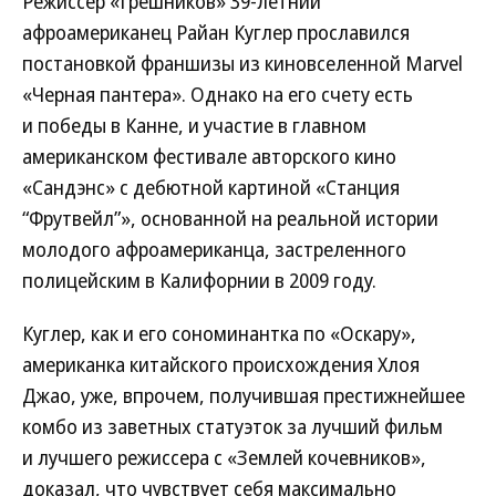
Режиссер «Грешников» 39-летний
афроамериканец Райан Куглер прославился
постановкой франшизы из киновселенной Marvel
«Черная пантера». Однако на его счету есть
и победы в Канне, и участие в главном
американском фестивале авторского кино
«Сандэнс» с дебютной картиной «Станция
“Фрутвейл”», основанной на реальной истории
молодого афроамериканца, застреленного
полицейским в Калифорнии в 2009 году.
Куглер, как и его сономинантка по «Оскару»,
американка китайского происхождения Хлоя
Джао, уже, впрочем, получившая престижнейшее
комбо из заветных статуэток за лучший фильм
и лучшего режиссера с «Землей кочевников»,
доказал, что чувствует себя максимально