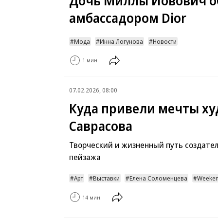
Дочь Миллы Йовович о
амбассадором Dior
Мода
Инна Логунова
Новости
1 мин.
07.02.2026, 08:00
Куда привели мечты х
Саврасова
Творческий и жизненный путь создател
пейзажа
Арт
Выставки
Елена Соломенцева
Weeke
14 мин.