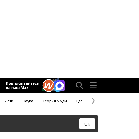
Дети
Наука
Теория моды
Еда
Следующая
страница
ОК