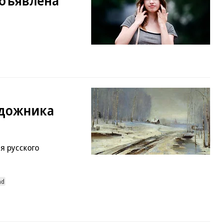
бъявлена
удожника
я русского
nd