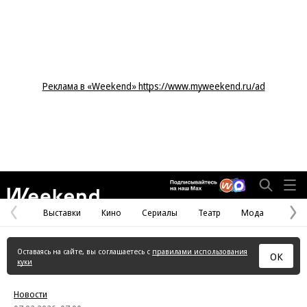
Реклама в «Weekend» https://www.myweekend.ru/ad
Weekend
Выставки
Кино
Сериалы
Театр
Мода
Предыдущая
С
страница
с
Оставаясь на сайте, вы соглашаетесь с
правилами использования
ОК
куки
Новости