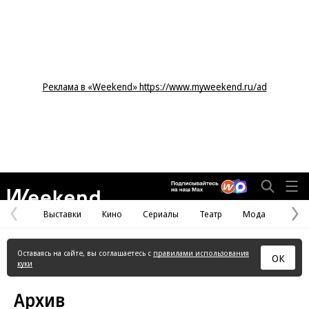
Реклама в «Weekend» https://www.myweekend.ru/ad
Weekend
Выставки
Кино
Сериалы
Театр
Мода
Предыдущая
С
страница
с
Оставаясь на сайте, вы соглашаетесь с
правилами использования
ОК
куки
Архив