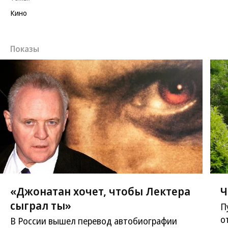
Кино
Показы
«Джонатан хочет, чтобы Лектера
Ч
сыграл ты»
П
о
В России вышел перевод автобиографии