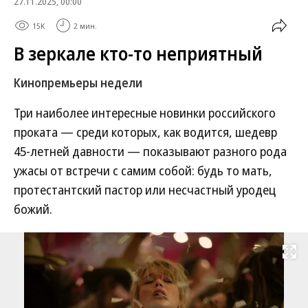
27.11.2025, 00:00
15K
2 мин.
В зеркале кто-то неприятный
Кинопремьеры недели
Три наиболее интересные новинки российского
проката — среди которых, как водится, шедевр
45-летней давности — показывают разного рода
ужасы от встречи с самим собой: будь то мать,
протестантский пастор или несчастный уродец
божий.
Развернуть на