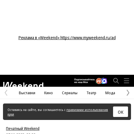
Реклама в «Weekend» https://www.myweekend.ru/ad
Weekend
Выставки
Кино
Сериалы
Театр
Мода
Предыдущая
С
страница
с
Оставаясь на сайте, вы соглашаетесь с
правилами использования
ОК
куки
Печатный Weekend