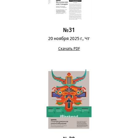
№31
20 ноября 2025 г., Чт
Скачать PDF