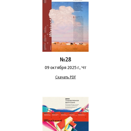
№28
09 октября 2025 г., Чт
Скачать PDF