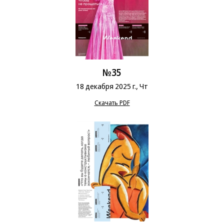
№35
18 декабря 2025 г., Чт
Скачать PDF