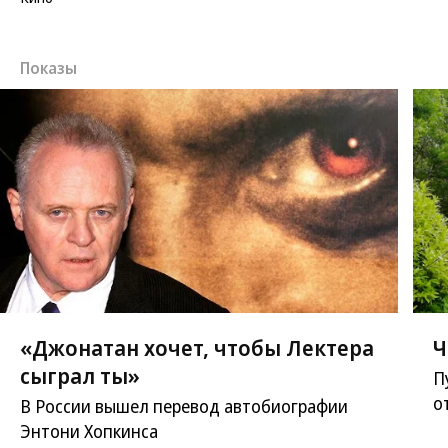
Показы
«Джонатан хочет, чтобы Лектера
Ч
сыграл ты»
П
о
В России вышел перевод автобиографии
Энтони Хопкинса