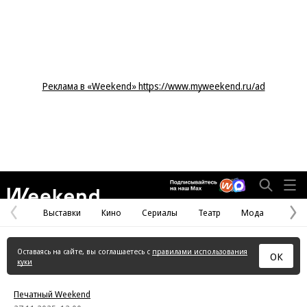
Реклама в «Weekend» https://www.myweekend.ru/ad
Weekend
Выставки
Кино
Сериалы
Театр
Мода
Предыдущая
С
страница
с
Оставаясь на сайте, вы соглашаетесь с
правилами использования
ОК
куки
Печатный Weekend