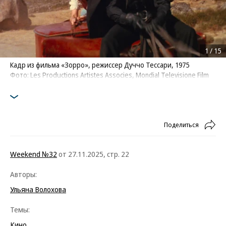
1
/
15
Кадр из фильма «Зорро», режиссер Дуччо Тессари, 1975
Фото: Les Productions Artistes Associes, Mondial Televisione Film
Поделиться
Weekend №32
от 27.11.2025, стр. 22
Авторы:
Ульяна Волохова
Темы:
Кино