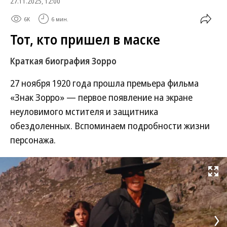
27.11.2025, 12:00
6K
6 мин.
Тот, кто пришел в маске
Краткая биография Зорро
27 ноября 1920 года прошла премьера фильма
«Знак Зорро» — первое появление на экране
неуловимого мстителя и защитника
обездоленных. Вспоминаем подробности жизни
персонажа.
Развернуть на