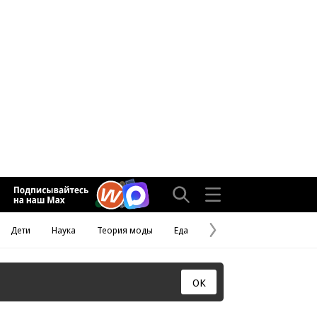
Дети
Наука
Теория моды
Еда
Следующая
страница
ОК