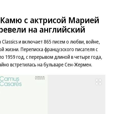
 Камю с актрисой Марией
ревели на английский
 Classics и включает 865 писем о любви, войне,
ой жизни. Переписка французского писателя с
по 1959 год, с перерывом длиной в четыре года,
чайно встретилась на бульваре Сен-Жермен.
Развернуть на весь экран
Фо
Pe
Cl