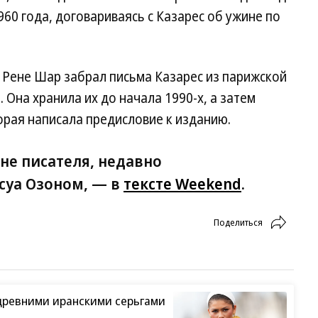
960 года, договариваясь с Казарес об ужине по
д Рене Шар забрал письма Казарес из парижской
. Она хранила их до начала 1990-х, а затем
орая написала предисловие к изданию.
не писателя, недавно
суа Озоном, — в
тексте Weekend
.
Поделиться
древними иранскими серьгами