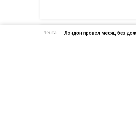
Кристофер Нолан назвал сложней
Лента
Лондон провел месяц без дож
Первые кадры фильма «Четыре ж
Европейская засуха в этом году б
Новости
07.08.2026, 17:46
Лондон провел мес
210
за 155 лет