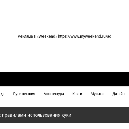
Реклама в «Weekend» https://www.myweekend.ru/ad
да
Путешествия
Архитектура
Книги
Музыка
Дизайн
с
правилами использования куки