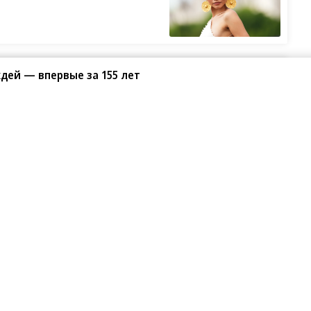
ший жанр в кино
дей — впервые за 155 лет
изни Петра Мамонова»
ьет рекорды
яц без дождей — впервые