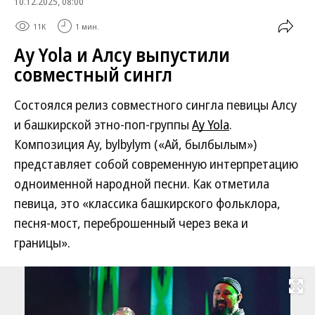
10.12.2025, 08:00
11K
1 мин.
Ay Yola и Алсу выпустили
совместный сингл
Состоялся релиз совместного сингла певицы Алсу
и башкирской этно-поп-группы
Ay Yola
.
Композиция Ay, bylbylym («Ай, былбылым»)
представляет собой современную интерпретацию
одноименной народной песни. Как отметила
певица, это «классика башкирского фольклора,
песня-мост, переброшенный через века и
границы».
Развернуть на