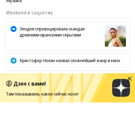
Музыка
Weekend в соцсетях
Зендея спровоцировала скандал
древними иранскими серьгами
Кристофер Нолан назвал сложнейший жанр в кино
BTS отказываются от борьбы за «Грэмми»
Дзен с вами!
Там показываем, какое сейчас носят
Европейская засуха в этом году бьет рекорды
Показы
07.08.2026, 09:45
181K
1 мин.