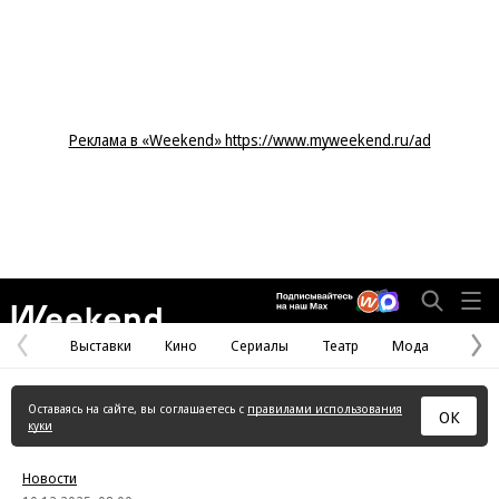
Реклама в «Weekend» https://www.myweekend.ru/ad
Weekend
Выставки
Кино
Сериалы
Театр
Мода
Предыдущая
С
страница
с
Оставаясь на сайте, вы соглашаетесь с
правилами использования
ОК
куки
Новости