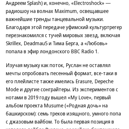
Андреем Splash) и, конечно, «Electroshock» —
радиошоу на волнах Maximum, освещавшее
важнейшие тренды танцевальной музыки.
Благодаря этой передаче уфимский культуртрегер
перезнакомился с тучей мировых звезд, включая
Skrillex, Deadmau5 и Тима Берга, а «Любовь»
попала в эфир лондонского BBC Radio 1.
Изучая музыку как поток, Руслан не оставлял
мечты опробовать песенный формат, все-таки в
его плейлисте также имелись Erasure, Depeche
Mode и другие сонграйтеры. Из экспериментов с
нотами в 2019 году вышел «My Love», первый
альбом проекта Musume («Родная дочь» на
башкирском): семь треков изящного, умного попа
с джазовым вайбом. То была первая позиция в