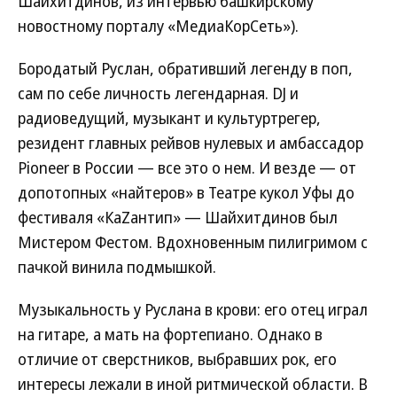
Шайхитдинов, из интервью башкирскому
новостному порталу «МедиаКорСеть»).
Бородатый Руслан, обративший легенду в поп,
сам по себе личность легендарная. DJ и
радиоведущий, музыкант и культуртрегер,
резидент главных рейвов нулевых и амбассадор
Pioneer в России — все это о нем. И везде — от
допотопных «найтеров» в Театре кукол Уфы до
фестиваля «КаZантип» — Шайхитдинов был
Мистером Фестом. Вдохновенным пилигримом с
пачкой винила подмышкой.
Музыкальность у Руслана в крови: его отец играл
на гитаре, а мать на фортепиано. Однако в
отличие от сверстников, выбравших рок, его
интересы лежали в иной ритмической области. В