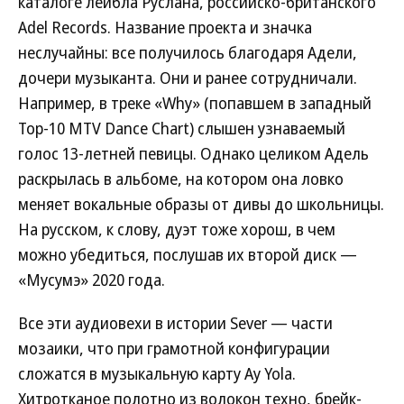
каталоге лейбла Руслана, российско-британского
Adel Records. Название проекта и значка
неслучайны: все получилось благодаря Адели,
дочери музыканта. Они и ранее сотрудничали.
Например, в треке «Why» (попавшем в западный
Top-10 MTV Dance Chart) слышен узнаваемый
голос 13-летней певицы. Однако целиком Адель
раскрылась в альбоме, на котором она ловко
меняет вокальные образы от дивы до школьницы.
На русском, к слову, дуэт тоже хорош, в чем
можно убедиться, послушав их второй диск —
«Мусумэ» 2020 года.
Все эти аудиовехи в истории Sever — части
мозаики, что при грамотной конфигурации
сложатся в музыкальную карту Ay Yola.
Хитротканое полотно из волокон техно, брейк-