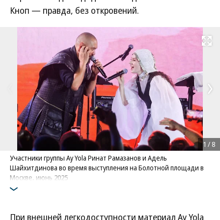
Кноп — правда, без откровений.
Развернуть на
1
/
8
Участники группы Ay Yola Ринат Рамазанов и Адель
Шайхитдинова во время выступления на Болотной площади в
Москве, июнь 2025
Фото: Сергей Карпухин / ТАСС
При внешней легкодоступности материал Ay Yola