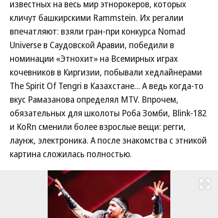
известных на весь мир этнорокеров, которых
кличут башкирскими Rammstein. Их регалии
впечатляют: взяли гран-при конкурса Nomad
Universe в Саудовской Аравии, победили в
номинации «Этнохит» на Всемирных играх
кочевников в Киргизии, побывали хедлайнерами
The Spirit Of Tengri в Казахстане... А ведь когда-то
вкус Рамазанова определял MTV. Впрочем,
обязательных для школоты Роба Зомби, Blink-182
и KoRn сменили более взрослые вещи: регги,
лаунж, электроника. А после знакомства с этникой
картина сложилась полностью.
Развернуть на