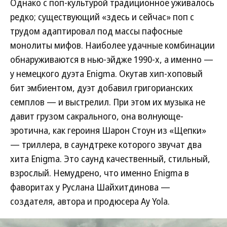
Однако с поп-культурой традиционное уживалось
редко; существующий «здесь и сейчас» поп с
трудом адаптировал под массы пафосные
монолиты мифов. Наиболее удачные комбинации
обнаруживаются в нью-эйдже 1990-х, а именно —
у немецкого дуэта Enigma. Окутав хип-хоповый
бит эмбиентом, дуэт добавил григорианских
семплов — и выстрелил. При этом их музыка не
давит грузом сакрального, она волнующе-
эротична, как героиня Шарон Стоун из «Щепки»
— триллера, в саундтреке которого звучат два
хита Enigma. Это саунд качественный, стильный,
взрослый. Немудрено, что именно Enigma в
фаворитах у Руслана Шайхитдинова —
создателя, автора и продюсера Ay Yola.