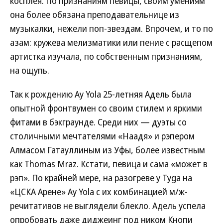
косплея. По признаниям певицы, своим умениям
она более обязана преподавательнице из
музыкалки, нежели поп-звездам. Впрочем, и то по
азам: кружева мелизматики или пение с расщепом
артистка изучала, по собственным признаниям,
на ощупь.
Так к рождению Ay Yola 25-летняя Адель была
опытной фронтвумен со своим стилем и яркими
фитами в бэкграунде. Среди них — дуэты со
столичными мечтателями «Наадя» и рэпером
Алмасом Гатауллиным из Уфы, более известным
как Thomas Mraz. Кстати, певица и сама «может в
рэп». По крайней мере, на разогреве у Tyga на
«ЦСКА Арене» Ay Yola с их комбинацией м/ж-
речитативов не выглядели блекло. Адель успела
опробовать даже диджеинг под ником Кнопи