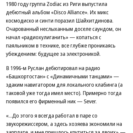
1980 году группа Zodiac из Риги выпустила
дебютный альбом «Disco Alliance». Их микс
космодиско и синти поразил Шайхитдинова.
Очарованный неслыханным доселе саундом, он
начал «радиохулиганить» — копаться с
паяльником в технике, все глубже проникаясь
убеждением: будущее за электроникой.
В 1996-м Руслан дебютировал на радио
«Башкортостан» с «Динамичными танцами» —
эдаким навигатором для локального клабинга (а
таковой уже тогда имел место). Примерно тогда
появился его фирменный ник — Sever.
«...До этого я всегда работал в паре со
звукорежиссером, а здесь хозяева экономили на
зарплате, и мне пришлось крутиться за двоих»,—