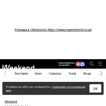
Реклама в «Weekend» https://www.myweekend.ru/ad
Weekend
Выставки
Кино
Сериалы
Театр
Мода
Предыдущая
С
страница
с
Оставаясь на сайте, вы соглашаетесь с
правилами использования
ОК
куки
Weekend