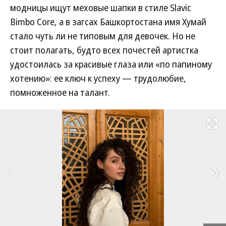
модницы ищут меховые шапки в стиле Slavic
Bimbo Core, а в загсах Башкортостана имя Хумай
стало чуть ли не типовым для девочек. Но не
стоит полагать, будто всех почестей артистка
удостоилась за красивые глаза или «по папиному
хотению»: ее ключ к успеху — трудолюбие,
помноженное на талант.
Развернуть на