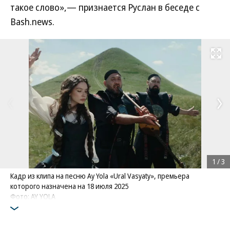
такое слово»,— признается Руслан в беседе с
Bash.news.
Развернуть на
1
/
3
Кадр из клипа на песню Ay Yola «Ural Vasyaty», премьера
которого назначена на 18 июля 2025
Фото: AY YOLA