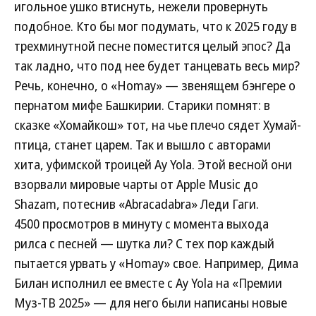
игольное ушко втиснуть, нежели провернуть
подобное. Кто бы мог подумать, что к 2025 году в
трехминутной песне поместится целый эпос? Да
так ладно, что под нее будет танцевать весь мир?
Речь, конечно, о «Homay» — звенящем бэнгере о
пернатом мифе Башкирии. Старики помнят: в
сказке «Хомайкош» тот, на чье плечо сядет Хумай-
птица, станет царем. Так и вышло с авторами
хита, уфимской троицей Ay Yola. Этой весной они
взорвали мировые чарты от Apple Music до
Shazam, потеснив «Abracadabra» Леди Гаги.
4500 просмотров в минуту с момента выхода
рилса с песней — шутка ли? С тех пор каждый
пытается урвать у «Homay» свое. Например, Дима
Билан исполнил ее вместе с Ay Yola на «Премии
Муз-ТВ 2025» — для него были написаны новые