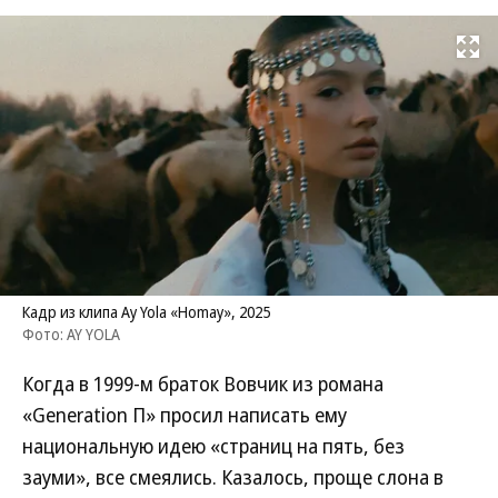
Развернуть на
Кадр из клипа Ay Yola «Homay», 2025
Фото: AY YOLA
Когда в 1999-м браток Вовчик из романа
«Generation П» просил написать ему
национальную идею «страниц на пять, без
зауми», все смеялись. Казалось, проще слона в