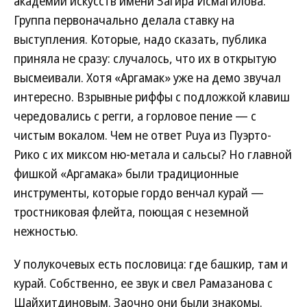
академии искусств имени Загира Исмагилова.
Группа первоначально делала ставку на
выступления. Которые, надо сказать, публика
приняла не сразу: случалось, что их в открытую
высмеивали. Хотя «Аргамак» уже на демо звучал
интересно. Взрывные риффы с подложкой клавиш
чередовались с регги, а горловое пение — с
чистым вокалом. Чем не ответ Puya из Пуэрто-
Рико с их миксом ню-метала и сальсы? Но главной
фишкой «Аргамака» были традиционные
инструменты, которые гордо венчал курай —
тростниковая флейта, поющая с неземной
нежностью.
У полукочевых есть пословица: где башкир, там и
курай. Собственно, ее звук и свел Рамазанова с
Шайхитдиновым. Заочно они были знакомы.