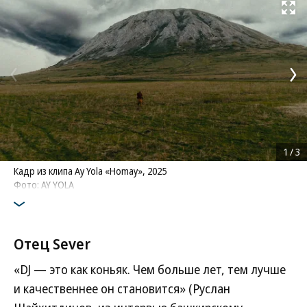
Развернуть на
1
/
3
Кадр из клипа Ay Yola «Homay», 2025
Фото: AY YOLA
Отец Sever
«DJ — это как коньяк. Чем больше лет, тем лучше
и качественнее он становится» (Руслан