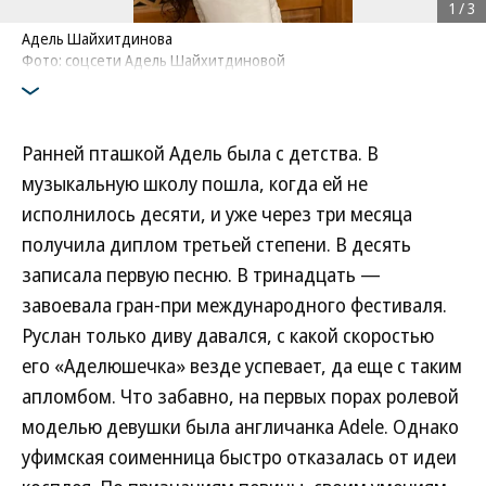
1
/
3
Адель Шайхитдинова
Фото: соцсети Адель Шайхитдиновой
Ранней пташкой Адель была с детства. В
музыкальную школу пошла, когда ей не
исполнилось десяти, и уже через три месяца
получила диплом третьей степени. В десять
записала первую песню. В тринадцать —
завоевала гран-при международного фестиваля.
Руслан только диву давался, с какой скоростью
его «Аделюшечка» везде успевает, да еще с таким
апломбом. Что забавно, на первых порах ролевой
моделью девушки была англичанка Adele. Однако
уфимская соименница быстро отказалась от идеи