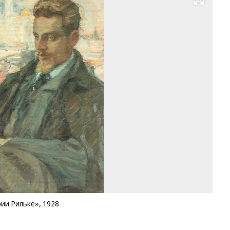
Развернуть на весь экран
Ле
Па
«П
Ра
М
Ри
19
Фо
Le
Pa
ии Рильке», 1928