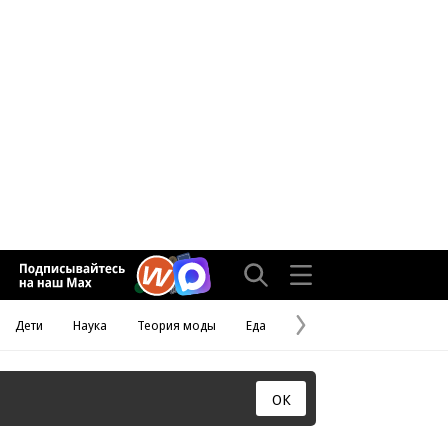
Дети
Наука
Теория моды
Еда
Следующая
страница
ОК