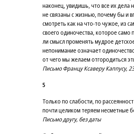
наконец, увидишь, что все их дела 
не связаны с жизнью, почему бы и в
смотреть как на что-то чужое, из с
своего одиночества, которое само по
ли смысл променять мудрое детско
непонимание означает одиночество,
от чего мы желаем отгородиться эт
Письмо Францу Ксаверу Каппусу, 23
5
Только по слабости, по рассеяннос
почти целиком теряем несметные бо
Письмо другу, без даты