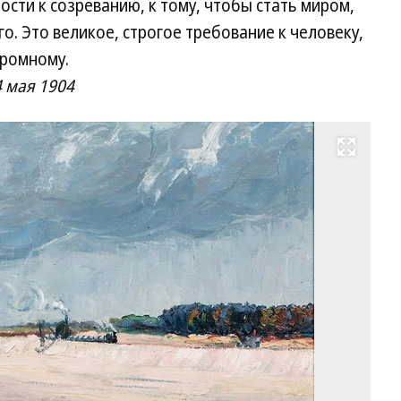
сти к созреванию, к тому, чтобы стать миром,
о. Это великое, строгое требование к человеку,
громному.
 мая 1904
Развернуть на весь экран
Хе
Гр
Да
«К
по
Ит
до
Фо
He
Gr
Da