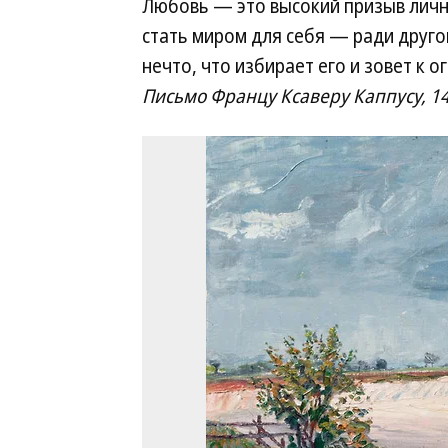
Любовь — это высокий призыв лично
стать миром для себя — ради другог
нечто, что избирает его и зовет к о
Письмо Францу Ксаверу Каппусу, 14