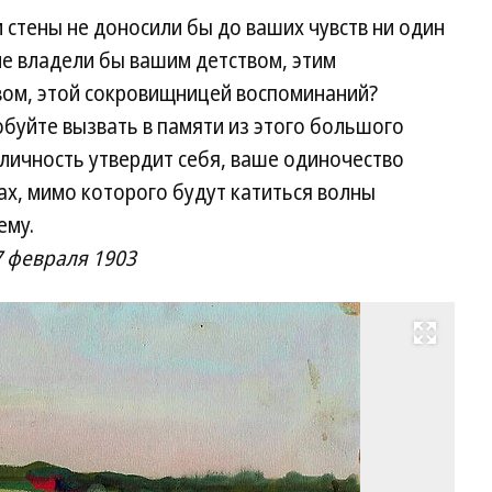
 стены не доносили бы до ваших чувств ни один
не владели бы вашим детством, этим
ом, этой сокровищницей воспоминаний?
буйте вызвать в памяти из этого большого
 личность утвердит себя, ваше одиночество
ах, мимо которого будут катиться волны
ему.
7 февраля 1903
Развернуть на весь экран
Кл
Ри
Ве
«
Во