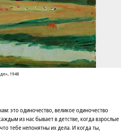
19
Фо
Cl
Ri
We
де», 1948
нам: это одиночество, великое одиночество
с каждым из нас бывает в детстве, когда взрослые
что тебе непонятны их дела. И когда ты,