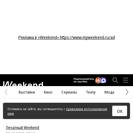
Реклама в «Weekend» https://www.myweekend.ru/ad
Weekend
Выставки
Кино
Сериалы
Театр
Мода
Предыдущая
С
страница
с
Оставаясь на сайте, вы соглашаетесь с
правилами использования
ОК
куки
Печатный Weekend