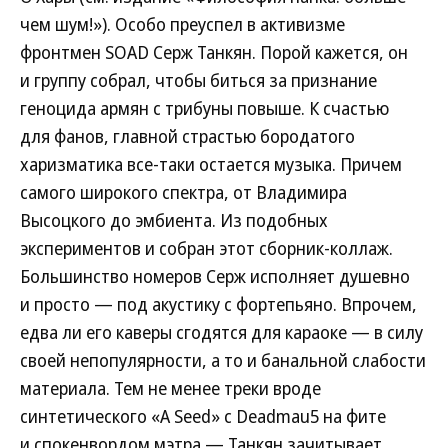
чем шум!»). Особо преуспел в активизме
фронтмен SOAD Серж Танкян. Порой кажется, он
и группу собрал, чтобы биться за признание
геноцида армян с трибуны повыше. К счастью
для фанов, главной страстью бородатого
харизматика все-таки остается музыка. Причем
самого широкого спектра, от Владимира
Высоцкого до эмбиента. Из подобных
экспериментов и собран этот сборник-коллаж.
Большинство номеров Серж исполняет душевно
и просто — под акустику с фортепьяно. Впрочем,
едва ли его каверы сгодятся для караоке — в силу
своей непопулярности, а то и банальной слабости
материала. Тем не менее треки вроде
синтетического «A Seed» с Deadmau5 на фите
и спокенвордом мэтра — Танкян зачитывает