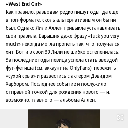
«West End Girl»
Как правило, разводам редко пишут оды, да еще
в поп-формате, сколь альтернативным он бы ни
был. Однако Лили Аллен привыкла устанавливать
свои правила. Барышня даже фразу «fuck you very
much» некогда могла пропеть так, что получался
хит. Вот и в свои 39 Лили не шибко остепенилась.
За последние годы певица успела стать звездой
фут-фетиша (см. аккаунт на OnlyFans), пережить
«сухой срыв» и развестись с актером Дэвидом
Харбором. Последнее событие и послужило
отправной точкой для рождения нового — и,
возможно, главного — альбома Аллен.
Развернуть на