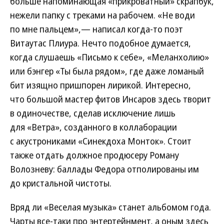
больше напоминающая «прикроватный» скрапбук,
нежели папку с треками на рабочем. «Не води
по мне пальцем»,— написал когда-то поэт
Витаутас Плиура. Нечто подобное думается,
когда слушаешь «Письмо к себе», «Меланхолию»
или бэнгер «Ты была рядом», где даже ломаный
бит изящно пришпорен лирикой. Интересно,
что большой мастер фитов Инсаров здесь творит
в одиночестве, сделав исключение лишь
для «Ветра», созданного в коллаборации
с акустрониками «Синекдоха Монток». Стоит
также отдать должное продюсеру Роману
Волозневу: баллады Федора отполированы им
до кристальной чистоты.
Вряд ли «Веселая музыка» станет альбомом года.
Чарты все-таки про энтертейнмент, а оным здесь