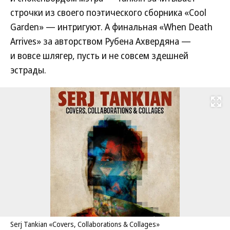
строчки из своего поэтического сборника «Cool
Garden» — интригуют. А финальная «When Death
Arrives» за авторством Рубена Ахвердяна —
и вовсе шлягер, пусть и не совсем здешней
эстрады.
Развернуть на
Serj Tankian «Covers, Collaborations & Collages»