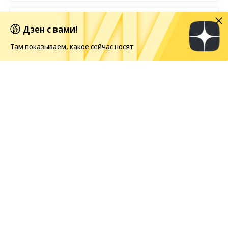
BTS отказываются от борьбы за «Грэмми»
Дзен с вами!
Там показываем, какое сейчас носят
Европейская засуха в этом году бьет рекорды
Новости
06.08.2026, 17:30
195
1 мин.
Картину Леонардо да Винчи
незаметно выставили в Музее
Метрополитен — зрители
заметили ее спустя несколько
месяцев
Один из главных музеев в Нью-Йорке этой весной
тихо, без единого пресс-релиза,
повесил
на стену