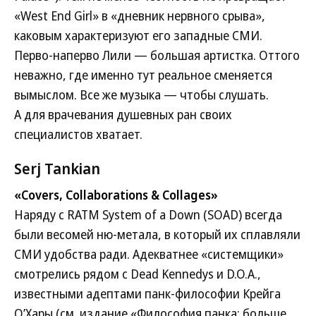
«West End Girl» в «дневник нервного срыва»,
каковым характеризуют его западные СМИ.
Перво-наперво Лили — большая артистка. Оттого
неважно, где именно тут реальное сменяется
вымыслом. Все же музыка — чтобы слушать.
А для врачевания душевных ран своих
специалистов хватает.
Serj Tankian
«Covers, Collaborations & Collages»
Наряду с RATM System of a Down (SOAD) всегда
были весомей ню-метала, в который их сплавляли
СМИ удобства ради. Адекватнее «системщики»
смотрелись рядом с Dead Kennedys и D.O.A.,
известными адептами панк-философии Крейга
О’Хары (см. издание «Философия панка: больше