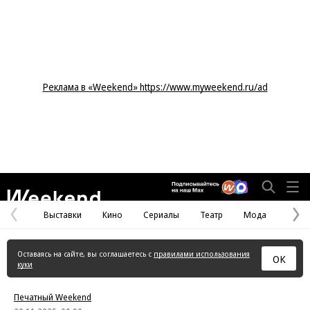
Реклама в «Weekend» https://www.myweekend.ru/ad
Weekend
Выставки
Кино
Сериалы
Театр
Мода
Предыдущая
С
страница
с
Оставаясь на сайте, вы соглашаетесь с
правилами использования
ОК
куки
Печатный Weekend