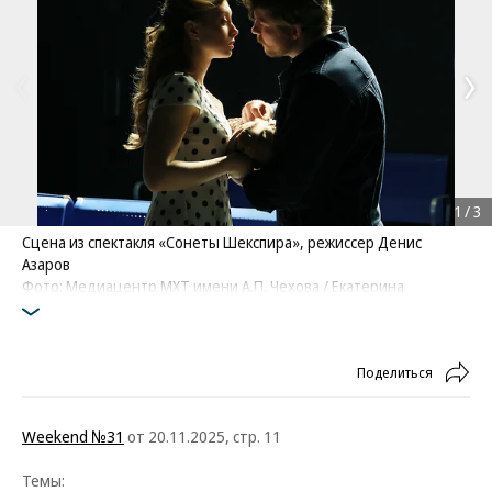
1
/
3
Сцена из спектакля «Сонеты Шекспира», режиссер Денис
Азаров
Фото: Медиацентр МХТ имени А.П. Чехова / Екатерина
Цветкова
Поделиться
Weekend №31
от 20.11.2025, стр. 11
Темы: