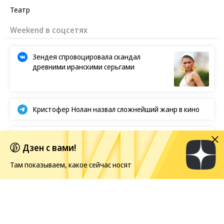
Театр
Weekend в соцсетях
Зендея спровоцировала скандал
древними иранскими серьгами
Кристофер Нолан назвал сложнейший жанр в кино
Первые кадры фильма «Четыре жизни Петра
Дзен с вами!
Мамонова»
Там показываем, какое сейчас носят
Европейская засуха в этом году бьет рекорды
Новости
09.08.2026, 10:00