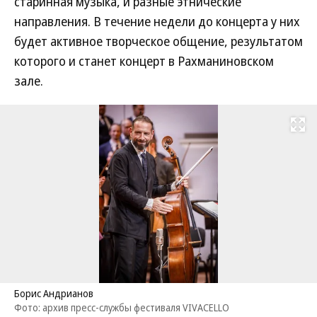
старинная музыка, и разные этнические
направления. В течение недели до концерта у них
будет активное творческое общение, результатом
которого и станет концерт в Рахманиновском
зале.
Развернуть на
Борис Андрианов
Фото: архив пресс-службы фестиваля VIVACELLO