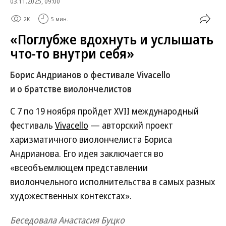
03.11.2025, 09:00
2K
5 мин.
«Поглубже вдохнуть и услышать
что-то внутри себя»
Борис Андрианов о фестивале Vivacello
и о братстве виолончелистов
С 7 по 19 ноября пройдет XVII международный
фестиваль
Vivacello
— авторский проект
харизматичного виолончелиста Бориса
Андрианова. Его идея заключается во
«всеобъемлющем представлении
виолончельного исполнительства в самых разных
художественных контекстах».
Беседовала Анастасия Буцко