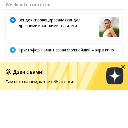
Weekend в соцсетях
Зендея спровоцировала скандал
древними иранскими серьгами
Кристофер Нолан назвал сложнейший жанр в кино
BTS отказываются от борьбы за «Грэмми»
Дзен с вами!
Там показываем, какое сейчас носят
Европейская засуха в этом году бьет рекорды
Показы
06.08.2026, 20:57
2K
1 мин.