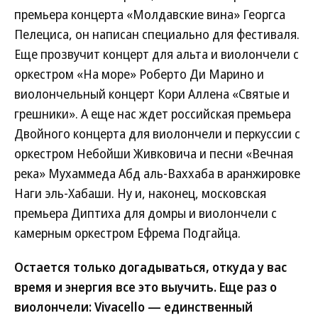
премьера концерта «Молдавские вина» Георгса
Пелециса, он написан специально для фестиваля.
Еще прозвучит концерт для альта и виолончели с
оркестром «На море» Роберто Ди Марино и
виолончельный концерт Кори Аллена «Святые и
грешники». А еще нас ждет российская премьера
Двойного концерта для виолончели и перкуссии с
оркестром Небойши Живковича и песни «Вечная
река» Мухаммеда Абд аль-Ваххаба в аранжировке
Наги эль-Хабаши. Ну и, наконец, московская
премьера Диптиха для домры и виолончели с
камерным оркестром Ефрема Подгайца.
Остается только догадываться, откуда у вас
время и энергия все это выучить. Еще раз о
виолончели: Vivacello — единственный