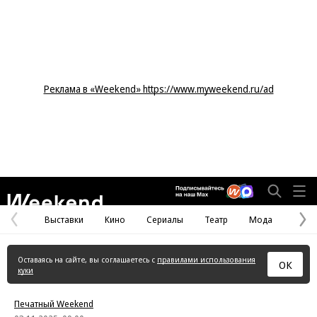
Реклама в «Weekend» https://www.myweekend.ru/ad
Weekend
Выставки
Кино
Сериалы
Театр
Мода
Предыдущая
С
страница
с
Оставаясь на сайте, вы соглашаетесь с
правилами использования
ОК
куки
Печатный Weekend