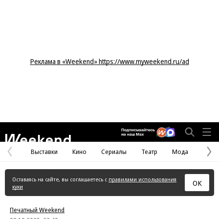
Реклама в «Weekend» https://www.myweekend.ru/ad
Weekend
Выставки
Кино
Сериалы
Театр
Мода
Предыдущая
С
страница
с
Оставаясь на сайте, вы соглашаетесь с
правилами использования
ОК
куки
Печатный Weekend