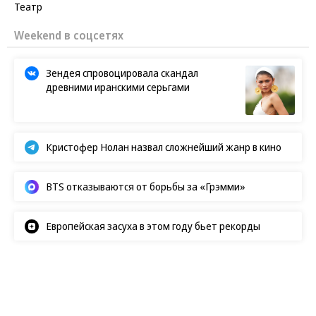
Театр
Новости партнеров
«Блестящая» Новикова рассказала о
похищении детей
Sleep Health: у «жаворонков» повышен
риск инфаркта
Кому государство оплатит часть
коммунальных услуг в 2026 году
Квартиру Игоря Крутого в Майами
внезапно арестовали
Weekend в соцсетях
Зендея спровоцировала скандал
древними иранскими серьгами