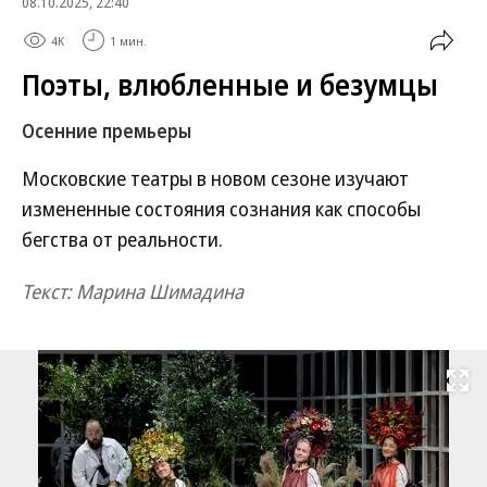
08.10.2025, 22:40
4K
1 мин.
Поэты, влюбленные и безумцы
Осенние премьеры
Московские театры в новом сезоне изучают
измененные состояния сознания как способы
бегства от реальности.
Текст: Марина Шимадина
Развернуть на