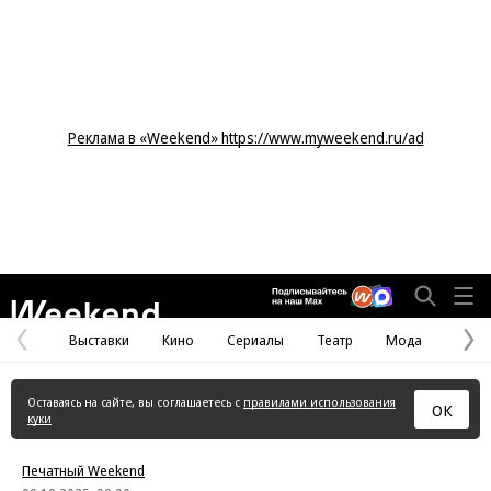
Реклама в «Weekend» https://www.myweekend.ru/ad
Weekend
Выставки
Кино
Сериалы
Театр
Мода
Предыдущая
С
страница
с
Оставаясь на сайте, вы соглашаетесь с
правилами использования
ОК
куки
Печатный Weekend