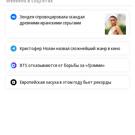
Weekend в соцсетях
Зендея спровоцировала скандал
древними иранскими серьгами
Кристофер Нолан назвал сложнейший жанр в кино
BTS отказываются от борьбы за «Грэмми»
Европейская засуха в этом году бьет рекорды
Показы
06.08.2026, 20:57
3K
1 мин.
Как прошел «Карандаш-фест»