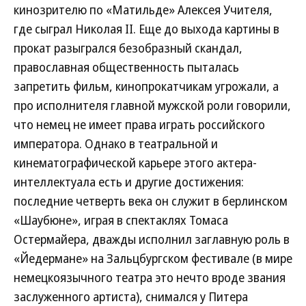
кинозрителю по «Матильде» Алексея Учителя,
где сыграл Николая II. Еще до выхода картины в
прокат разыгрался безобразный скандал,
православная общественность пыталась
запретить фильм, кинопрокатчикам угрожали, а
про исполнителя главной мужской роли говорили,
что немец не имеет права играть российского
императора. Однако в театральной и
кинематографической карьере этого актера-
интеллектуала есть и другие достижения:
последние четверть века он служит в берлинском
«Шаубюне», играя в спектаклях Томаса
Остермайера, дважды исполнил заглавную роль в
«Йедермане» на Зальцбургском фестивале (в мире
немецкоязычного театра это нечто вроде звания
заслуженного артиста), снимался у Питера