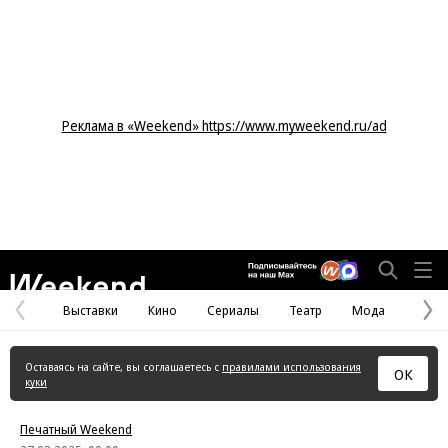
Реклама в «Weekend» https://www.myweekend.ru/ad
Weekend
Выставки
Кино
Сериалы
Театр
Мода
Предыдущая
С
страница
с
Оставаясь на сайте, вы соглашаетесь с
правилами использования
ОК
куки
Печатный Weekend