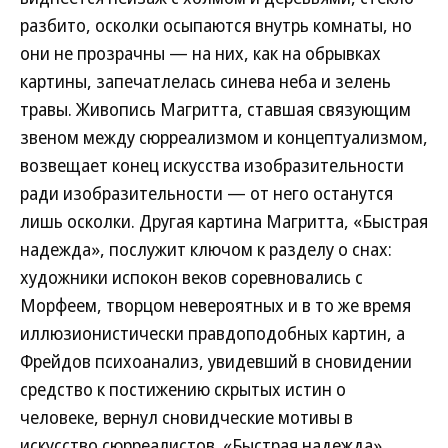
разбито, осколки осыпаются внутрь комнаты, но
они не прозрачны — на них, как на обрывках
картины, запечатлелась синева неба и зелень
травы. Живопись Магритта, ставшая связующим
звеном между сюрреализмом и концептуализмом,
возвещает конец искусства изобразительности
ради изобразительности — от него останутся
лишь осколки. Другая картина Магритта, «Быстрая
надежда», послужит ключом к разделу о снах:
художники испокон веков соревновались с
Морфеем, творцом невероятных и в то же время
иллюзионистически правдоподобных картин, а
Фрейдов психоанализ, увидевший в сновидении
средство к постижению скрытых истин о
человеке, вернул сновидческие мотивы в
искусство сюрреалистов. «Быстрая надежда»