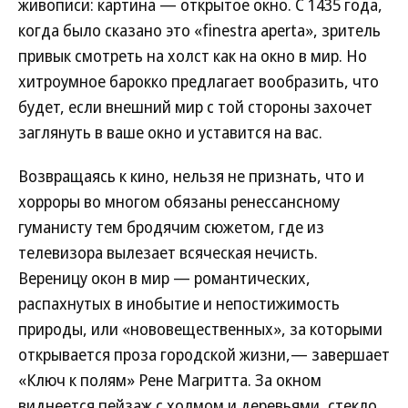
живописи: картина — открытое окно. С 1435 года,
когда было сказано это «finestra aperta», зритель
привык смотреть на холст как на окно в мир. Но
хитроумное барокко предлагает вообразить, что
будет, если внешний мир с той стороны захочет
заглянуть в ваше окно и уставится на вас.
Возвращаясь к кино, нельзя не признать, что и
хорроры во многом обязаны ренессансному
гуманисту тем бродячим сюжетом, где из
телевизора вылезает всяческая нечисть.
Вереницу окон в мир — романтических,
распахнутых в инобытие и непостижимость
природы, или «нововещественных», за которыми
открывается проза городской жизни,— завершает
«Ключ к полям» Рене Магритта. За окном
виднеется пейзаж с холмом и деревьями, стекло