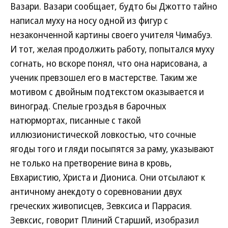
Вазари. Вазари сообщает, будто бы Джотто тайно
написал муху на носу одной из фигур с
незаконченной картины своего учителя Чимабуэ.
И тот, желая продолжить работу, попытался муху
согнать, но вскоре понял, что она нарисована, а
ученик превзошел его в мастерстве. Таким же
мотивом с двойным подтекстом оказывается и
виноград. Спелые гроздья в барочных
натюрмортах, писанные с такой
иллюзионистической ловкостью, что сочные
ягоды того и гляди посыпятся за раму, указывают
не только на претворение вина в кровь,
Евхаристию, Христа и Диониса. Они отсылают к
античному анекдоту о соревновании двух
греческих живописцев, Зевксиса и Паррасия.
Зевксис, говорит Плиний Старший, изобразил