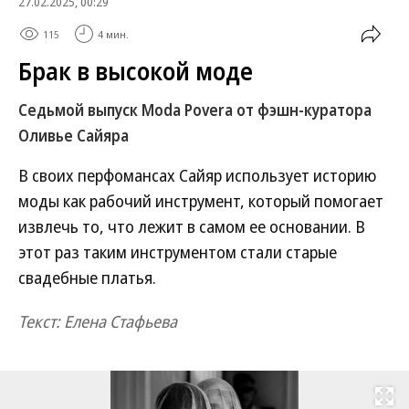
27.02.2025, 00:29
115
4 мин.
Брак в высокой моде
Cедьмой выпуск Moda Povera от фэшн-куратора
Оливье Сайяра
В своих перфомансах Сайяр использует историю
моды как рабочий инструмент, который помогает
извлечь то, что лежит в самом ее основании. В
этот раз таким инструментом стали старые
свадебные платья.
Текст: Елена Стафьева
Развернуть на