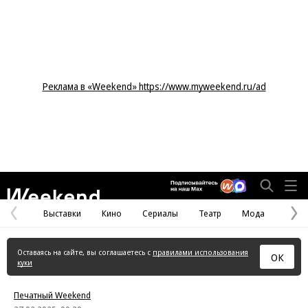
Реклама в «Weekend» https://www.myweekend.ru/ad
Weekend
Выставки
Кино
Сериалы
Театр
Мода
Предыдущая
С
страница
с
Оставаясь на сайте, вы соглашаетесь с
правилами использования
ОК
куки
Печатный Weekend