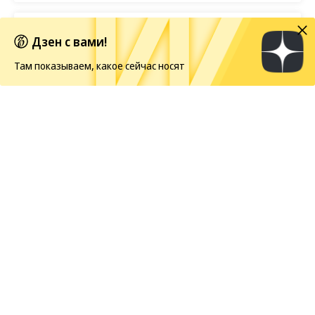
BTS отказываются от борьбы за «Грэмми»
Дзен с вами!
Там показываем, какое сейчас носят
Европейская засуха в этом году бьет рекорды
Новости
07.08.2026, 08:00
106
1 мин.
Здание пермской галереи
выиграло международную
архитектурную премию
Новое здание Пермской художественной галереи
удостоено
награды International Architecture
Awards 2026 в номинации «Музеи и объекты