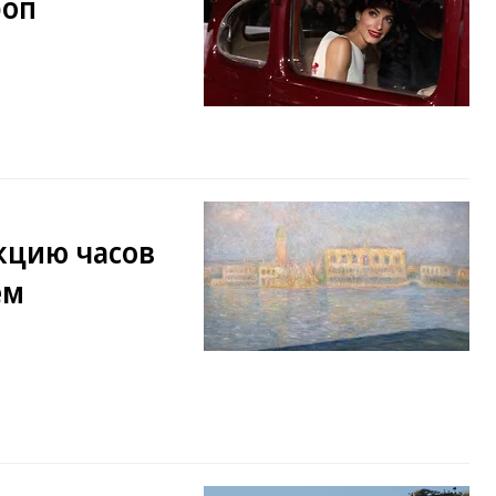
роп
кцию часов
ем