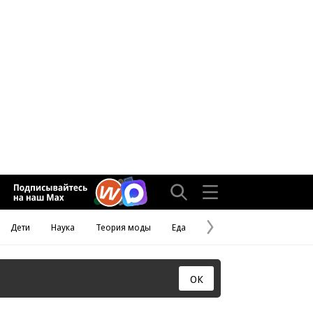
Дети
Наука
Теория моды
Еда
Следующая
страница
ОК