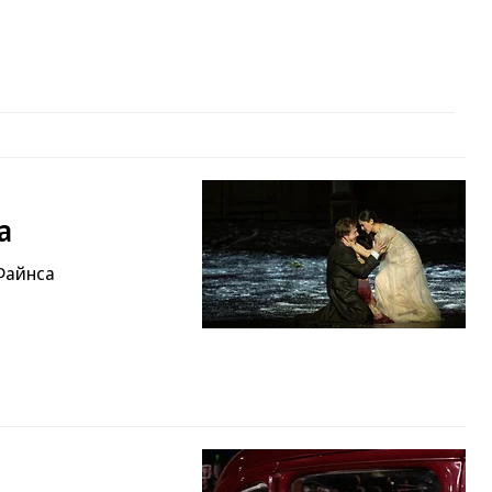
a
Файнса