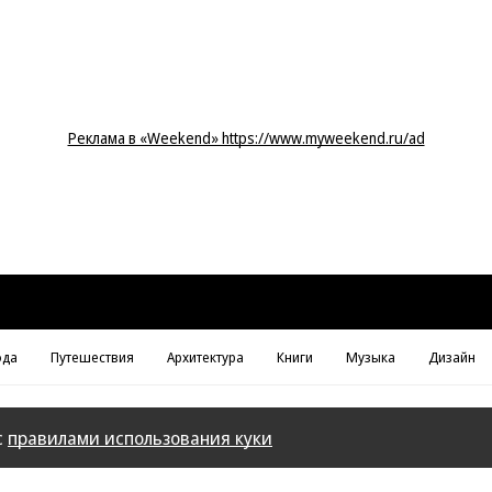
Реклама в «Weekend» https://www.myweekend.ru/ad
да
Путешествия
Архитектура
Книги
Музыка
Дизайн
с
правилами использования куки