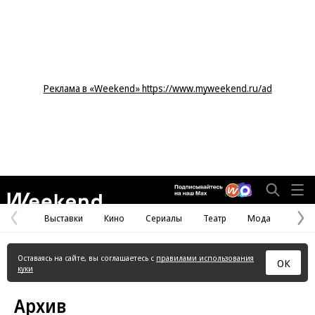
Реклама в «Weekend» https://www.myweekend.ru/ad
Weekend
Выставки
Кино
Сериалы
Театр
Мода
Предыдущая
С
страница
с
Оставаясь на сайте, вы соглашаетесь с
правилами использования
ОК
куки
Архив