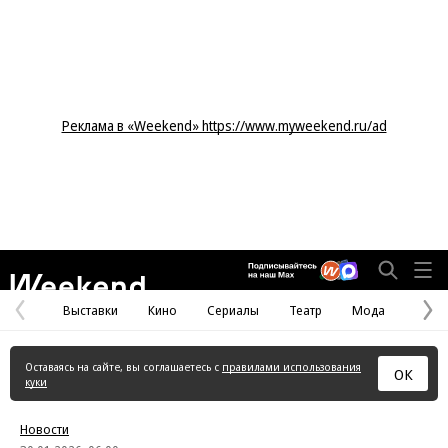
Реклама в «Weekend» https://www.myweekend.ru/ad
Weekend
Выставки
Кино
Сериалы
Театр
Мода
Предыдущая
С
страница
с
Оставаясь на сайте, вы соглашаетесь с
правилами использования
ОК
куки
Новости