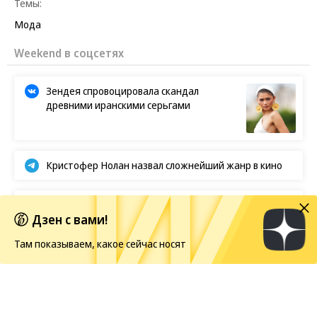
Темы:
Мода
Новости партнеров
Поддубный раскритиковал Голливуд
Ученые нашли у обезьян зачатки
человеческого мышления
Ирина Безрукова в инвалидном кресле:
поклонники забили тревогу
Дзен с вами!
Лишает жизни: опасная рыба фугу
появилась в России
Там показываем, какое сейчас носят
Weekend в соцсетях
Зендея спровоцировала скандал
древними иранскими серьгами