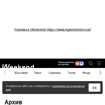
Реклама в «Weekend» https://www.myweekend.ru/ad
Weekend
Выставки
Кино
Сериалы
Театр
Мода
Предыдущая
С
страница
с
Оставаясь на сайте, вы соглашаетесь с
правилами использования
ОК
куки
Архив