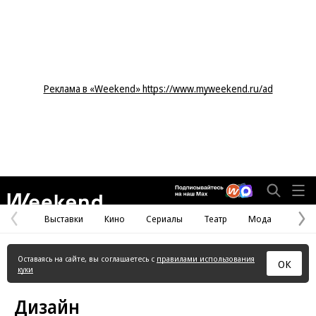
Реклама в «Weekend» https://www.myweekend.ru/ad
Weekend
Выставки
Кино
Сериалы
Театр
Мода
Предыдущая
С
страница
с
Оставаясь на сайте, вы соглашаетесь с
правилами использования
ОК
куки
Дизайн