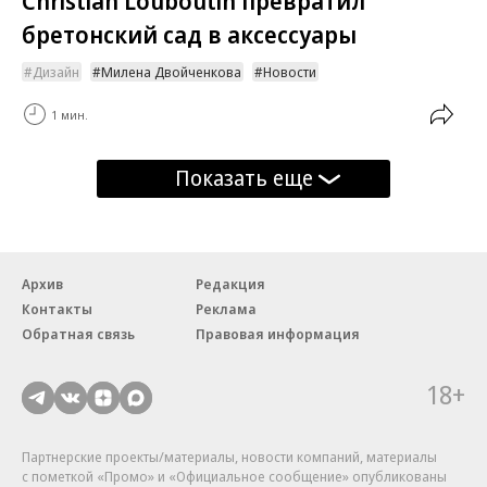
Christian Louboutin превратил
бретонский сад в аксессуары
Дизайн
Милена Двойченкова
Новости
1 мин.
Показать еще
Архив
Редакция
Контакты
Реклама
Обратная связь
Правовая информация
18+
Партнерские проекты/материалы, новости компаний, материалы
с пометкой «Промо» и «Официальное сообщение» опубликованы