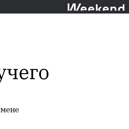
учего
омене