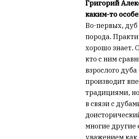
Григорий Алекс
каким-то особ
Во-первых, дуб
порода. Практи
хорошо знает. 
кто с ним срав
взрослого дуба 
производит впе
традициями, но
в связи с дубам
доисторический
многие другие 
уважением как 