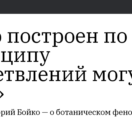
 построен по
ципу
етвлений мог
»
орий Бойко — о ботаническом фен