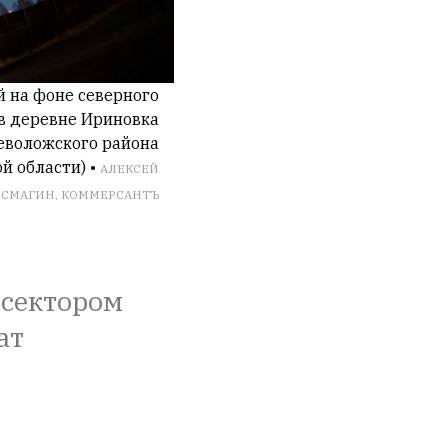
 на фоне северного
в деревне Ириновка
еволожского района
й области) •
АЛЕКСЕЙ
СМАГИН, КОММЕРСАНТЪ
 сектором
ат