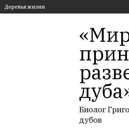
Деревья жизни
«Мир
прин
разв
дуба
Биолог Григ
дубов