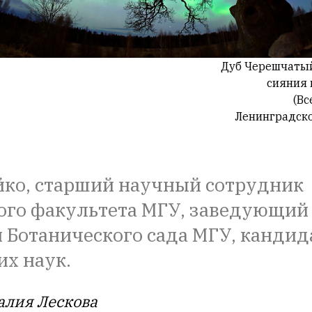
Дуб Черешчатый
сияния 
(Вс
Ленинградско
йко, старший научный сотрудник
ого факультета МГУ, заведующий
 Ботанического сада МГУ, кандид
их наук.
алия Лескова