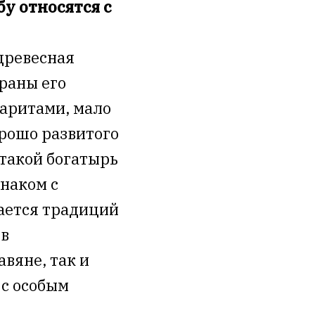
бу относятся с
древесная
раны его
аритами, мало
орошо развитого
 такой богатырь
наком с
сается традиций
 в
вяне, так и
 с особым