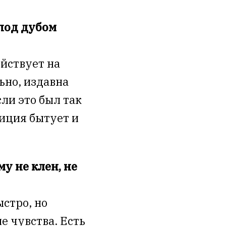
под дубом
ействует на
ьно, издавна
ли это был так
диция бытует и
у не клен, не
ыстро, но
е чувства. Есть