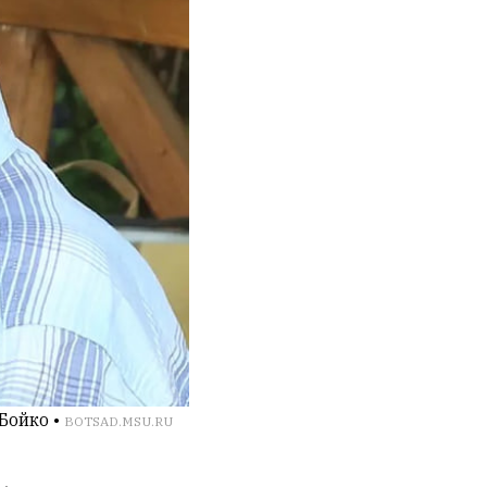
Бойко •
BOTSAD.MSU.RU