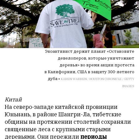
Экоактивист держит плакат «Остановите
девелоперов, которые уничтожают
деревья» во время акции протеста
в Калифорнии, США в защиту 300-летнего
дуба •
KAREN WARREN / HOUSTON CHRONICLE / GETTY
IMAGES
Китай
На северо-западе китайской провинции
Юньнань, в районе Шангри-Ла, тибетские
общины на протяжении столетий сохраняли
священные леса с крупными старыми
деревьями. Они пережили
периоды