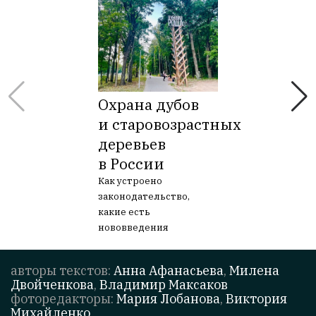
Охрана дубов
и старовозрастных
деревьев
в России
Как устроено
законодательство,
какие есть
нововведения
авторы текстов:
Анна Афанасьева
,
Милена
Двойченкова
,
Владимир Максаков
фоторедакторы:
Мария Лобанова
,
Виктория
Михайленко