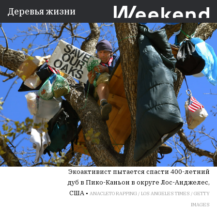
Деревья жизни
Экоактивист пытается спасти 400-летний
дуб в Пико-Каньон в округе Лос-Анджелес,
США •
ANACLETO RAPPING / LOS ANGELES TIMES / GETTY
IMAGES