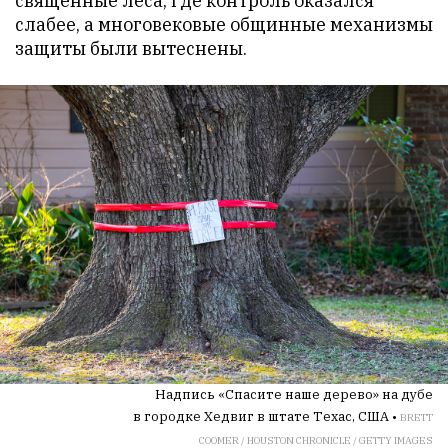
священные леса, где контроль оказался
слабее, а многовековые общинные механизмы
защиты были вытеснены.
Надпись «Спасите наше дерево» на дубе
в городке Хедвиг в штате Техас, США •
BRETT
COOMER / HOUSTON CHRONICLE / GETTY IMAGES