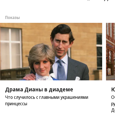
Показы
Драма Дианы в диадеме
Ю
Что случилось с главными украшениями
О
принцессы
р
Д