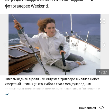
фотогалерее Weekend.
Развернуть на
1
/
27
Николь Кидман в роли Рэй Ингрэм в триллере Филлипа Нойса
«Мертвый штиль» (1989). Работа стала международным
прорывом актрисы: после нее Кидман заметили в Голливуде и
пригласили в фильм «Дни грома» (1990)
Фото: Mary Evans Picture Library / EAST NEWS
Поделиться