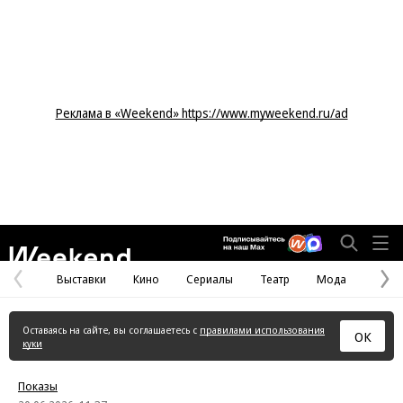
Реклама в «Weekend» https://www.myweekend.ru/ad
Weekend
Выставки
Кино
Сериалы
Театр
Мода
Предыдущая
С
страница
с
Оставаясь на сайте, вы соглашаетесь с
правилами использования
ОК
куки
Показы