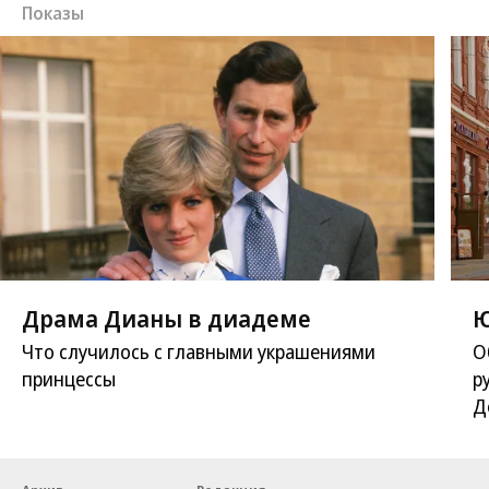
Показы
Драма Дианы в диадеме
Ю
Что случилось с главными украшениями
О
принцессы
р
Д