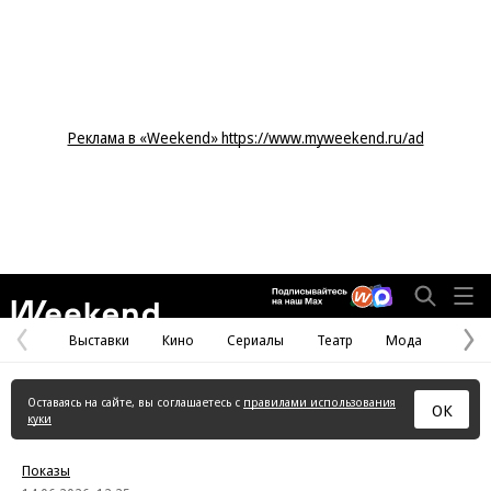
Реклама в «Weekend» https://www.myweekend.ru/ad
Weekend
Выставки
Кино
Сериалы
Театр
Мода
Предыдущая
С
страница
с
Оставаясь на сайте, вы соглашаетесь с
правилами использования
ОК
куки
Показы