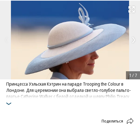
Развернуть на
1
/
7
Принцесса Уэльская Кэтрин на параде Trooping the Colour в
Лондоне. Для церемонии она выбрала светло-голубое пальто-
платье Catherine Walker с белой отделкой и шляпу Philip Treacy
— сочетание, отсылающее к одному из образов принцессы
Дианы
Фото: Toby Melville / Reuters
Поделиться