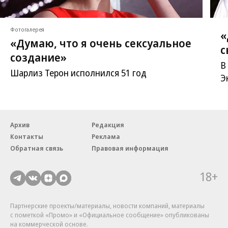
Фотогалерея
«
«Думаю, что я очень сексуальное
с
создание»
В
Шарлиз Терон исполнился 51 год
Э
Архив
Редакция
Контакты
Реклама
Обратная связь
Правовая информация
18+
Партнерские проекты/материалы, новости компаний, материалы
с пометкой «Промо» и «Официальное сообщение» опубликованы
на коммерческой основе.