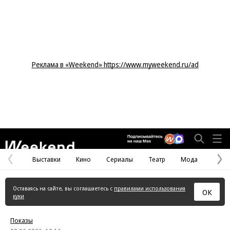
Реклама в «Weekend» https://www.myweekend.ru/ad
Weekend
Выставки
Кино
Сериалы
Театр
Мода
Предыдущая
С
страница
с
Оставаясь на сайте, вы соглашаетесь с
правилами использования
ОК
куки
Показы