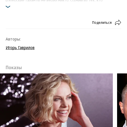
рэперские таланты не верил никто. Одним из тех, кто
разглядел в нем рэпера, был Талиб Квели из нью-йоркского
дуэта Black Star, который не только покупал у Уэста биты, но и
взял его с собой в концертный тур
Поделиться
На фото: Канье Уэст и Талиб Квели на шоу American Express Jam
Sessions в Западном Голливуде в 2005 году
Фото: Jim Ruymen / Reuters
Авторы:
Игорь Гаврилов
Показы