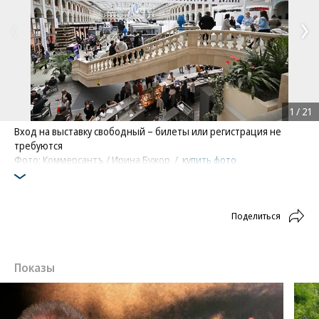
1
/
21
Вход на выставку свободный – билеты или регистрация не
требуются
Фото: Коммерсантъ / Ирина Бужор
/
купить фото
Поделиться
Показы