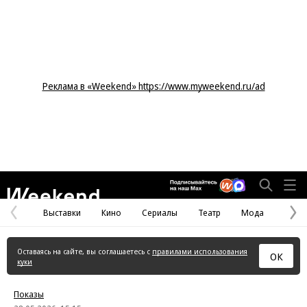
Реклама в «Weekend» https://www.myweekend.ru/ad
Weekend
Выставки
Кино
Сериалы
Театр
Мода
Предыдущая
С
страница
с
Оставаясь на сайте, вы соглашаетесь с
правилами использования
ОК
куки
Показы